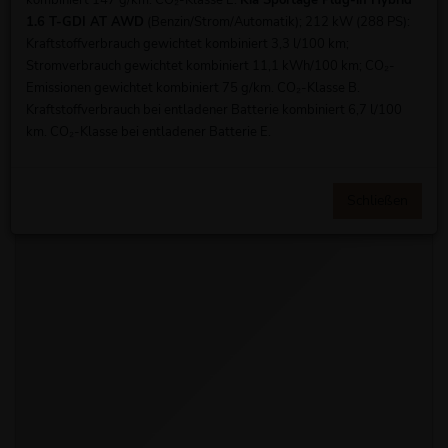
kombiniert 147 g/km. CO₂-Klasse E.
Kia Sportage Plug-in Hybrid
1.6 T-GDI AT AWD
(Benzin/Strom/Automatik); 212 kW (288 PS):
Kraftstoffverbrauch gewichtet kombiniert 3,3 l/100 km;
Stromverbrauch gewichtet kombiniert 11,1 kWh/100 km; CO₂-
Emissionen gewichtet kombiniert 75 g/km. CO₂-Klasse B.
Kraftstoffverbrauch bei entladener Batterie kombiniert 6,7 l/100
km. CO₂-Klasse bei entladener Batterie E.
Schließen