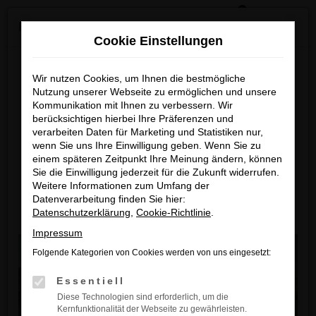
0
Zum
×
Reckhaus Kia Summer Deals & Sportage Deal
Hauptinhalt
Cookie Einstellungen
springen
Startseite
Fahrzeuge
Fahrzeugbestand
Reckhaus Kia Summer Deals
Wir nutzen Cookies, um Ihnen die bestmögliche
Nutzung unserer Webseite zu ermöglichen und unsere
& Sportage Deal
Fahrzeug-Showroom
Kommunikation mit Ihnen zu verbessern. Wir
berücksichtigen hierbei Ihre Präferenzen und
Entdecke dein Lieblingsmodell zu
verarbeiten Daten für Marketing und Statistiken nur,
wenn Sie uns Ihre Einwilligung geben. Wenn Sie zu
besonders attraktiven Leasingkonditionen
einem späteren Zeitpunkt Ihre Meinung ändern, können
Sie die Einwilligung jederzeit für die Zukunft widerrufen.
Zum Sportage Top Deal
Weitere Informationen zum Umfang der
Datenverarbeitung finden Sie hier:
Datenschutzerklärung
,
Cookie-Richtlinie
.
Zu den Summer Deals
Impressum
Folgende Kategorien von Cookies werden von uns eingesetzt:
Essentiell
Diese Technologien sind erforderlich, um die
Kernfunktionalität der Webseite zu gewährleisten.