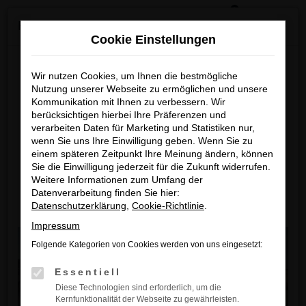
0
Zum
×
Reckhaus Kia Summer Deals & Sportage Deal
Hauptinhalt
Cookie Einstellungen
springen
Startseite
Reckhaus-Deal des Monats
Reckhaus Kia Summer Deals
Wir nutzen Cookies, um Ihnen die bestmögliche
Nutzung unserer Webseite zu ermöglichen und unsere
& Sportage Deal
Reckhaus Deals
Kommunikation mit Ihnen zu verbessern. Wir
berücksichtigen hierbei Ihre Präferenzen und
Entdecke dein Lieblingsmodell zu
verarbeiten Daten für Marketing und Statistiken nur,
wenn Sie uns Ihre Einwilligung geben. Wenn Sie zu
besonders attraktiven Leasingkonditionen
einem späteren Zeitpunkt Ihre Meinung ändern, können
Sie die Einwilligung jederzeit für die Zukunft widerrufen.
Zum Sportage Top Deal
Weitere Informationen zum Umfang der
Datenverarbeitung finden Sie hier:
Datenschutzerklärung
,
Cookie-Richtlinie
.
Zu den Summer Deals
Impressum
Folgende Kategorien von Cookies werden von uns eingesetzt:
Essentiell
Diese Technologien sind erforderlich, um die
Kernfunktionalität der Webseite zu gewährleisten.