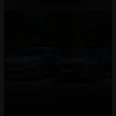
Der Kia Sorento HEV Spirit Dri
Kia Sorento 1.6 T-GDI Hybrid AT 2WD 7-Sitzer (Benzin, Automatik) 176 
km; CO₂-Emissionen kombiniert 146 g/km; CO₂-Klasse E.