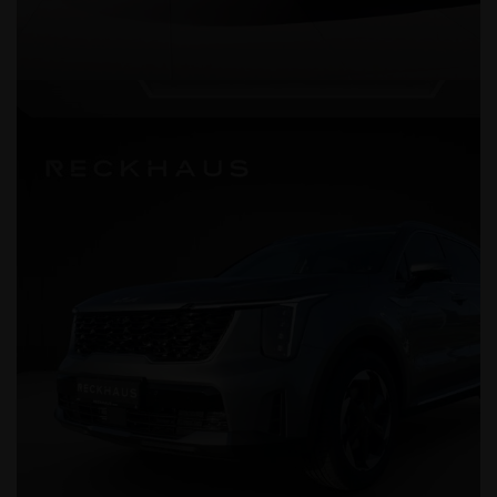
Der Mitsubishi Colt TOP 1.0 Tur
Mitsubishi Colt TOP 1.0 Turbo 6MT Benzin | 67 kW (91 PS) | Schaltgetrieb
CO₂-Emissionen kombiniert: ca. 119 g/km, CO₂-Klasse: D