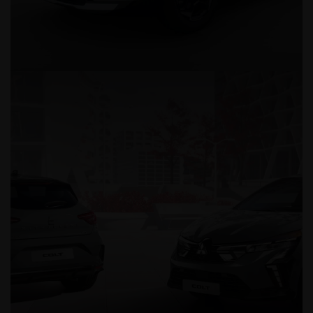
Kia Sportage – jetzt schon für 2
Kia Sportage 1.6D 48V Spirit Drivewise Automatik: Kraftstoffverbrauch 
l/100 km; CO₂-Emissionen kombiniert 147 g/km; CO₂-Klasse E.