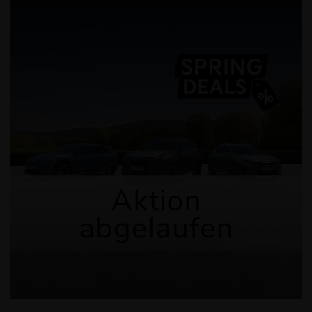
Kia Sportage & Kia XCeed Aktio
Kia XCeed 1.6 T-GDI (Benzin/Automatik); 132 kW (180 PS):
Kraftstoffverbrauch kombiniert 6,8 l/100 km; CO₂ -Emissionen kombinier
155 g/km. CO₂ -Klasse E. Kia Sportage 1.6 T-GDI (Benzin/Automatik); 1
kW (180 PS): Kraftstoffverbrauch kombiniert 7,8 kWh/100 km; CO₂ -
Emissionen kombiniert 177 g/km. CO₂ -Klasse G.