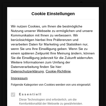
0
Zum
×
Reckhaus Kia Summer Deals & Sportage Deal
Hauptinhalt
Cookie Einstellungen
springen
Startseite
Fahrzeuge
Fahrzeugbestand
Reckhaus Kia Summer Deals
Wir nutzen Cookies, um Ihnen die bestmögliche
Nutzung unserer Webseite zu ermöglichen und unsere
& Sportage Deal
Fahrzeug-Showroom
Kommunikation mit Ihnen zu verbessern. Wir
berücksichtigen hierbei Ihre Präferenzen und
Entdecke dein Lieblingsmodell zu
verarbeiten Daten für Marketing und Statistiken nur,
wenn Sie uns Ihre Einwilligung geben. Wenn Sie zu
besonders attraktiven Leasingkonditionen
einem späteren Zeitpunkt Ihre Meinung ändern, können
Sie die Einwilligung jederzeit für die Zukunft widerrufen.
Zum Sportage Top Deal
Weitere Informationen zum Umfang der
Datenverarbeitung finden Sie hier:
Datenschutzerklärung
,
Cookie-Richtlinie
.
Zu den Summer Deals
Impressum
Folgende Kategorien von Cookies werden von uns eingesetzt:
Essentiell
Diese Technologien sind erforderlich, um die
Kernfunktionalität der Webseite zu gewährleisten.