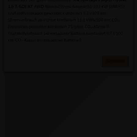
kombiniert 147 g/km. CO₂-Klasse E.
Kia Sportage Plug-in Hybrid
1.6 T-GDI AT AWD
(Benzin/Strom/Automatik); 212 kW (288 PS):
Kraftstoffverbrauch gewichtet kombiniert 3,3 l/100 km;
Stromverbrauch gewichtet kombiniert 11,1 kWh/100 km; CO₂-
Emissionen gewichtet kombiniert 75 g/km. CO₂-Klasse B.
Kraftstoffverbrauch bei entladener Batterie kombiniert 6,7 l/100
km. CO₂-Klasse bei entladener Batterie E.
Schließen