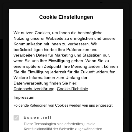
0
Zum
×
Reckhaus Kia Summer Deals & Sportage Deal
Hauptinhalt
Cookie Einstellungen
springen
Startseite
Kia
Kia EV9
Reckhaus Kia Summer Deals
Wir nutzen Cookies, um Ihnen die bestmögliche
Nutzung unserer Webseite zu ermöglichen und unsere
& Sportage Deal
Kommunikation mit Ihnen zu verbessern. Wir
berücksichtigen hierbei Ihre Präferenzen und
Entdecke dein Lieblingsmodell zu
verarbeiten Daten für Marketing und Statistiken nur,
wenn Sie uns Ihre Einwilligung geben. Wenn Sie zu
besonders attraktiven Leasingkonditionen
einem späteren Zeitpunkt Ihre Meinung ändern, können
Der Kia EV9 –
Sie die Einwilligung jederzeit für die Zukunft widerrufen.
Zum Sportage Top Deal
Weitere Informationen zum Umfang der
Eine neue Dimension von
Datenverarbeitung finden Sie hier:
Datenschutzerklärung
,
Cookie-Richtlinie
.
Raum, Technik und Freiheit
Zu den Summer Deals
Impressum
Futuristisches Design, vollelektrischer Antrieb und großzügiger
Folgende Kategorien von Cookies werden von uns eingesetzt:
Raum für bis zu 7 Personen – gemacht für alles, was vor dir
liegt.
Essentiell
Manche Fahrzeuge bringen dich ans Ziel. Der Kia EV9 erweitert
Diese Technologien sind erforderlich, um die
Kernfunktionalität der Webseite zu gewährleisten.
deinen Horizont. Mit seinem unverwechselbaren Profil, der