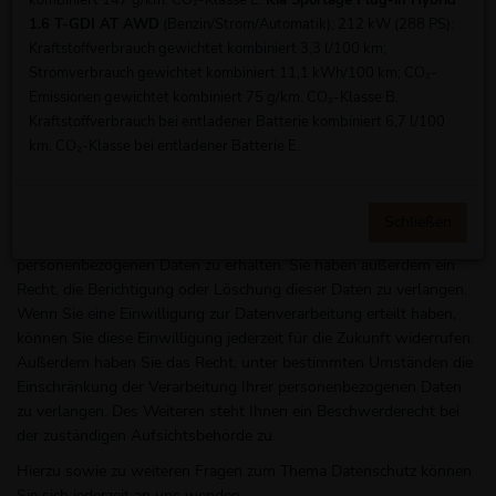
kombiniert 147 g/km. CO₂-Klasse E.
Kia Sportage Plug-in Hybrid
1.6 T-GDI AT AWD
(Benzin/Strom/Automatik); 212 kW (288 PS):
Ein Teil der Daten wird erhoben, um eine fehlerfreie Bereitstellung
Kraftstoffverbrauch gewichtet kombiniert 3,3 l/100 km;
der Website zu gewährleisten. Andere Daten können zur Analyse
Stromverbrauch gewichtet kombiniert 11,1 kWh/100 km; CO₂-
Ihres Nutzerverhaltens verwendet werden. Sofern über die
Emissionen gewichtet kombiniert 75 g/km. CO₂-Klasse B.
Website Verträge geschlossen oder angebahnt werden können,
Kraftstoffverbrauch bei entladener Batterie kombiniert 6,7 l/100
werden die übermittelten Daten auch für Vertragsangebote,
km. CO₂-Klasse bei entladener Batterie E.
Bestellungen oder sonstige Auftragsanfragen verarbeitet.
Welche Rechte haben Sie bezüglich Ihrer Daten?
Sie haben jederzeit das Recht, unentgeltlich Auskunft über
Schließen
Herkunft, Empfänger und Zweck Ihrer gespeicherten
personenbezogenen Daten zu erhalten. Sie haben außerdem ein
Recht, die Berichtigung oder Löschung dieser Daten zu verlangen.
Wenn Sie eine Einwilligung zur Datenverarbeitung erteilt haben,
können Sie diese Einwilligung jederzeit für die Zukunft widerrufen.
Außerdem haben Sie das Recht, unter bestimmten Umständen die
Einschränkung der Verarbeitung Ihrer personenbezogenen Daten
zu verlangen. Des Weiteren steht Ihnen ein Beschwerderecht bei
der zuständigen Aufsichtsbehörde zu.
Hierzu sowie zu weiteren Fragen zum Thema Datenschutz können
Sie sich jederzeit an uns wenden.