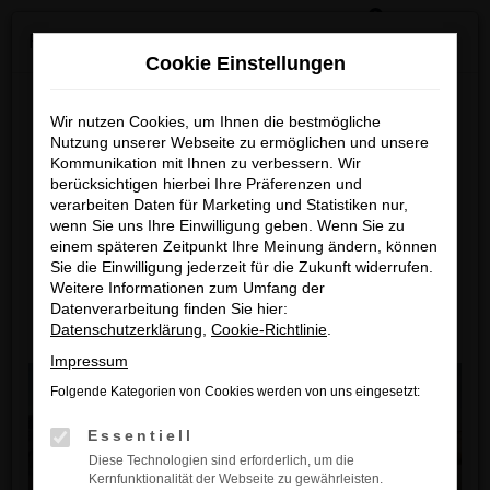
0
Zum
×
Reckhaus Kia Summer Deals & Sportage Deal
Hauptinhalt
Cookie Einstellungen
springen
Startseite
Datenschutz
Reckhaus Kia Summer Deals
Wir nutzen Cookies, um Ihnen die bestmögliche
Nutzung unserer Webseite zu ermöglichen und unsere
& Sportage Deal
Kommunikation mit Ihnen zu verbessern. Wir
Datenschutz­erklärung
berücksichtigen hierbei Ihre Präferenzen und
Entdecke dein Lieblingsmodell zu
verarbeiten Daten für Marketing und Statistiken nur,
1. Datenschutz auf einen
wenn Sie uns Ihre Einwilligung geben. Wenn Sie zu
besonders attraktiven Leasingkonditionen
einem späteren Zeitpunkt Ihre Meinung ändern, können
Blick
Sie die Einwilligung jederzeit für die Zukunft widerrufen.
Zum Sportage Top Deal
Weitere Informationen zum Umfang der
Allgemeine Hinweise
Datenverarbeitung finden Sie hier:
Datenschutzerklärung
,
Cookie-Richtlinie
.
Zu den Summer Deals
Die folgenden Hinweise geben einen einfachen Überblick darüber,
Impressum
was mit Ihren personenbezogenen Daten passiert, wenn Sie diese
Website besuchen. Personenbezogene Daten sind alle Daten, mit
Folgende Kategorien von Cookies werden von uns eingesetzt:
denen Sie persönlich identifiziert werden können. Ausführliche
Essentiell
Informationen zum Thema Datenschutz entnehmen Sie unserer
Diese Technologien sind erforderlich, um die
unter diesem Text aufgeführten Datenschutzerklärung.
Kernfunktionalität der Webseite zu gewährleisten.