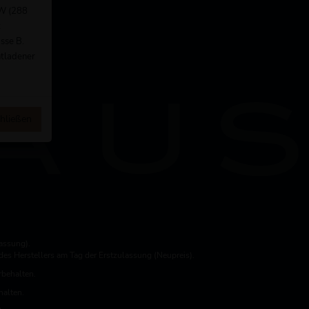
kW (288
t
sse B.
ntladener
hließen
assung).
es Herstellers am Tag der Erstzulassung (Neupreis).
rbehalten.
halten.