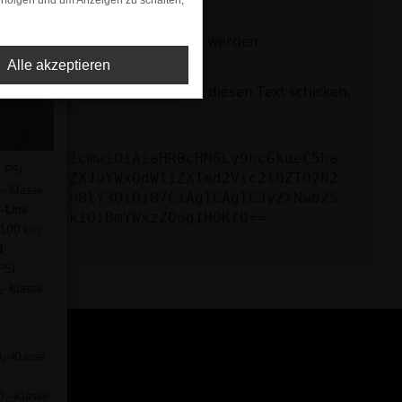
rfolgen und um Anzeigen zu schalten,
ktionen nicht mehr unterstützt werden.
Alle akzeptieren
lem zu beheben. Du kannst uns diesen Text schicken,
KICAgICJ1cmwiOiAiaHR0cHM6Ly9hcGkueC5ha
 PS):
bGQ9aW50ZXJuYWxOdW1iZXImd2Vic2l0ZT02N2
₂-Klasse
CAgICJleHBlY3QiOiB7CiAgICAgICJyZXNwb25
-Line
Aicmlza3kiOiBmYWxzZQogIH0KfQ==
/100 km;
3
PS):
₂-Klasse
O₂-Klasse
:
O₂-Klasse