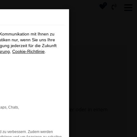
0
×
 Kommunikation mit Ihnen zu
tage
stiken nur, wenn Sie uns Ihre
ung jederzeit für die Zukunft
ärung
,
Cookie-Richtlinie
.
s
Maps, Chats,
 Seite in einem anderen Browser oder in einem
nd zu verbessern. Zudem werden