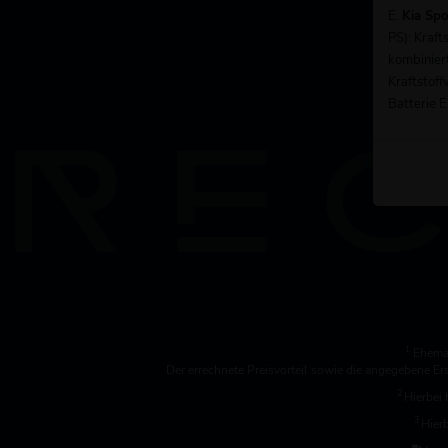
E.
Kia Sp
PS): Kraf
kombinier
Kraftstoff
Batterie E
1
Ehemal
Der errechnete Preisvorteil sowie die angegebene E
2
Hierbei 
3
Hierb