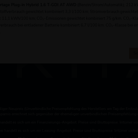
ortage Plug-in Hybrid 1.6 T-GDI AT AWD
(Benzin/Strom/Automatik); 212 
tstoffverbrauch gewichtet kombiniert 3,3 l/100 km; Stromverbrauch gewichte
Kontakt / Öffnungszeiten
t 11,1 kWh/100 km; CO₂-Emissionen gewichtet kombiniert 75 g/km. CO₂-Kla
verbrauch bei entladener Batterie kombiniert 6,7 l/100 km. CO₂-Klasse bei e
.
Sc
iger Neupreis (Unverbindliche Preisempfehlung des Herstellers am Tag der Erstzul
rsparnis errechnet sich gegenüber der ehemaligen unverbindlichen Preisempfehlung d
handelt es sich um ein Finanzierungs-Angebot. Preise sind Bruttopreise. Irrtümer vo
ei handelt es sich um ein Leasing-Angebot. Preise sind Bruttopreise. Irrtümer vorbe