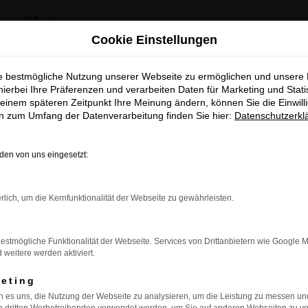
us Kia Summer Deals & Sportage Deal
Cookie Einstellungen
ie bestmögliche Nutzung unserer Webseite zu ermöglichen und unsere
khaus Kia Summer Deals & Spor
hierbei Ihre Präferenzen und verarbeiten Daten für Marketing und Stati
einem späteren Zeitpunkt Ihre Meinung ändern, können Sie die Einwillig
Deal
en zum Umfang der Datenverarbeitung finden Sie hier:
Datenschutzerkl
Entdecke dein Lieblingsmodell zu besonder
en von uns eingesetzt:
attraktiven Leasingkonditionen
rbindung.
Zum Sportage Top Deal
rlich, um die Kernfunktionalität der Webseite zu gewährleisten.
hmaschine?
Zu den Summer Deals
estmögliche Funktionalität der Webseite. Services von Drittanbietern wie Google 
das Laden bestimmter Seiten verhindern. Funktioniert die
eitere werden aktiviert.
keting
 es uns, die Nutzung der Webseite zu analysieren, um die Leistung zu messen u
bleme zu beheben.