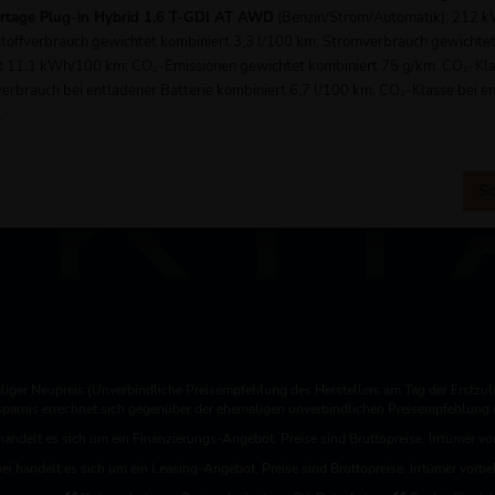
ortage Plug-in Hybrid 1.6 T-GDI AT AWD
(Benzin/Strom/Automatik); 212 
tstoffverbrauch gewichtet kombiniert 3,3 l/100 km; Stromverbrauch gewichte
Kontakt / Öffnungszeiten
t 11,1 kWh/100 km; CO₂-Emissionen gewichtet kombiniert 75 g/km. CO₂-Kla
verbrauch bei entladener Batterie kombiniert 6,7 l/100 km. CO₂-Klasse bei e
.
Sc
iger Neupreis (Unverbindliche Preisempfehlung des Herstellers am Tag der Erstzul
rsparnis errechnet sich gegenüber der ehemaligen unverbindlichen Preisempfehlung d
handelt es sich um ein Finanzierungs-Angebot. Preise sind Bruttopreise. Irrtümer vo
ei handelt es sich um ein Leasing-Angebot. Preise sind Bruttopreise. Irrtümer vorbe