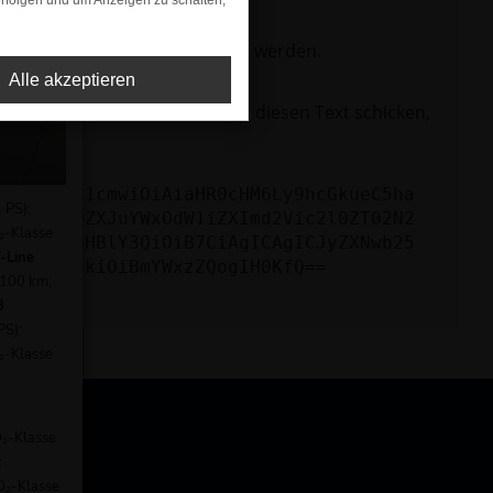
rfolgen und um Anzeigen zu schalten,
ktionen nicht mehr unterstützt werden.
Alle akzeptieren
lem zu beheben. Du kannst uns diesen Text schicken,
KICAgICJ1cmwiOiAiaHR0cHM6Ly9hcGkueC5ha
 PS):
bGQ9aW50ZXJuYWxOdW1iZXImd2Vic2l0ZT02N2
₂-Klasse
CAgICJleHBlY3QiOiB7CiAgICAgICJyZXNwb25
-Line
Aicmlza3kiOiBmYWxzZQogIH0KfQ==
/100 km;
3
PS):
₂-Klasse
O₂-Klasse
:
O₂-Klasse