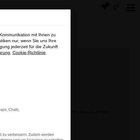
0
×
 Kommunikation mit Ihnen zu
tage
stiken nur, wenn Sie uns Ihre
ung jederzeit für die Zukunft
ärung
,
Cookie-Richtlinie
.
s
Maps, Chats,
 Seite in einem anderen Browser oder in einem
nd zu verbessern. Zudem werden