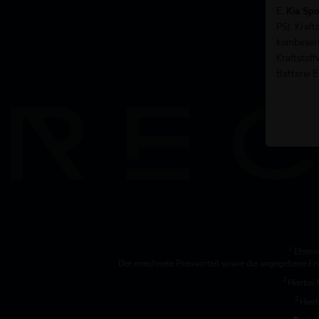
E.
Kia Sp
PS): Kraf
kombinier
Kraftstoff
Batterie E
1
Ehemal
Der errechnete Preisvorteil sowie die angegebene E
2
Hierbei 
3
Hierb