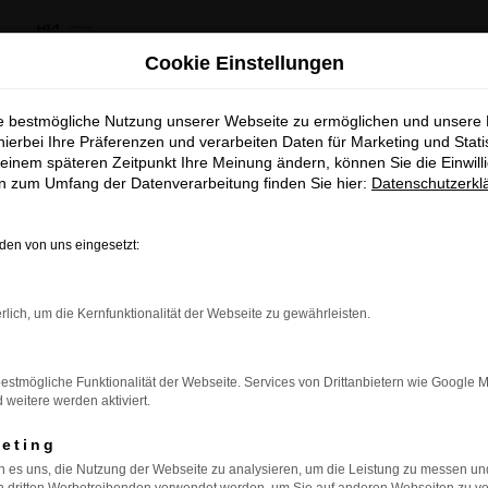
us Kia Summer Deals & Sportage Deal
Cookie Einstellungen
ie bestmögliche Nutzung unserer Webseite zu ermöglichen und unsere
khaus Kia Summer Deals & Spor
hierbei Ihre Präferenzen und verarbeiten Daten für Marketing und Stati
einem späteren Zeitpunkt Ihre Meinung ändern, können Sie die Einwillig
Deal
en zum Umfang der Datenverarbeitung finden Sie hier:
Datenschutzerkl
Entdecke dein Lieblingsmodell zu besonder
en von uns eingesetzt:
attraktiven Leasingkonditionen
rbindung.
Zum Sportage Top Deal
rlich, um die Kernfunktionalität der Webseite zu gewährleisten.
hmaschine?
Zu den Summer Deals
estmögliche Funktionalität der Webseite. Services von Drittanbietern wie Google 
das Laden bestimmter Seiten verhindern. Funktioniert die
eitere werden aktiviert.
keting
 es uns, die Nutzung der Webseite zu analysieren, um die Leistung zu messen u
bleme zu beheben.