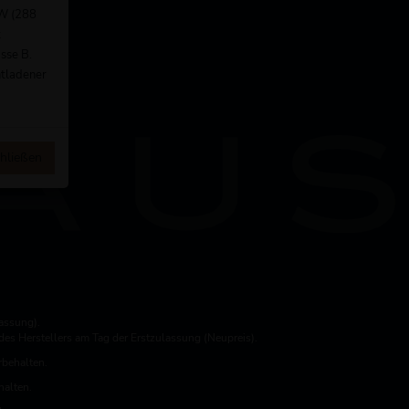
kW (288
t
sse B.
ntladener
hließen
assung).
es Herstellers am Tag der Erstzulassung (Neupreis).
rbehalten.
halten.