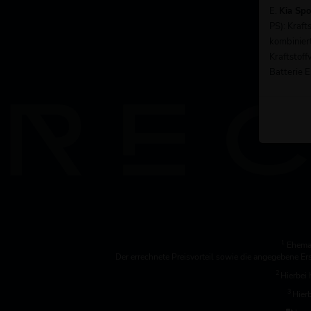
E.
Kia Sp
PS): Kraf
kombinier
Kraftstoff
Batterie E
1
Ehemal
Der errechnete Preisvorteil sowie die angegebene E
2
Hierbei 
3
Hierb