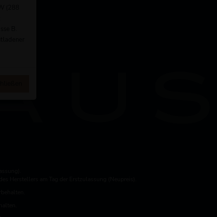
kW (288
t
sse B.
ntladener
hließen
assung).
es Herstellers am Tag der Erstzulassung (Neupreis).
rbehalten.
halten.