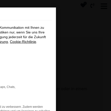
0
×
 Kommunikation mit Ihnen zu
tage
stiken nur, wenn Sie uns Ihre
ung jederzeit für die Zukunft
ärung
,
Cookie-Richtlinie
.
s
Maps, Chats,
 Seite in einem anderen Browser oder in einem
nd zu verbessern. Zudem werden