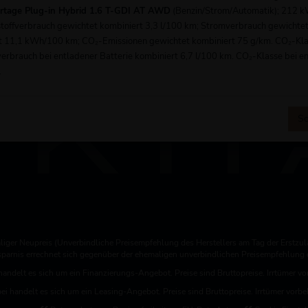
ortage Plug-in Hybrid 1.6 T-GDI AT AWD
(Benzin/Strom/Automatik); 212 
tstoffverbrauch gewichtet kombiniert 3,3 l/100 km; Stromverbrauch gewichte
Kontakt / Öffnungszeiten
t 11,1 kWh/100 km; CO₂-Emissionen gewichtet kombiniert 75 g/km. CO₂-Kla
verbrauch bei entladener Batterie kombiniert 6,7 l/100 km. CO₂-Klasse bei e
.
Sc
iger Neupreis (Unverbindliche Preisempfehlung des Herstellers am Tag der Erstzul
rsparnis errechnet sich gegenüber der ehemaligen unverbindlichen Preisempfehlung d
handelt es sich um ein Finanzierungs-Angebot. Preise sind Bruttopreise. Irrtümer vo
ei handelt es sich um ein Leasing-Angebot. Preise sind Bruttopreise. Irrtümer vorbe