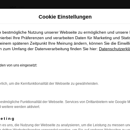
us Kia Summer Deals & Sportage Deal
Cookie Einstellungen
ie bestmögliche Nutzung unserer Webseite zu ermöglichen und unsere
khaus Kia Summer Deals & Spor
hierbei Ihre Präferenzen und verarbeiten Daten für Marketing und Stati
einem späteren Zeitpunkt Ihre Meinung ändern, können Sie die Einwillig
Deal
en zum Umfang der Datenverarbeitung finden Sie hier:
Datenschutzerkl
Entdecke dein Lieblingsmodell zu besonder
en von uns eingesetzt:
attraktiven Leasingkonditionen
rbindung.
Zum Sportage Top Deal
rlich, um die Kernfunktionalität der Webseite zu gewährleisten.
hmaschine?
Zu den Summer Deals
estmögliche Funktionalität der Webseite. Services von Drittanbietern wie Google 
das Laden bestimmter Seiten verhindern. Funktioniert die
eitere werden aktiviert.
keting
 es uns, die Nutzung der Webseite zu analysieren, um die Leistung zu messen u
bleme zu beheben.