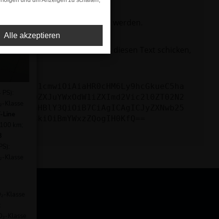
rfolgen und um Anzeigen zu schalten,
ktionen nicht mehr unterstützt werden.
Alle akzeptieren
lem zu beheben. Du kannst uns diesen Text schicken,
KICAgICJ1cmwiOiAiaHR0cHM6Ly9hcGkueC5ha
 PS):
bGQ9aW50ZXJuYWxOdW1iZXImd2Vic2l0ZT02N2
₂-Klasse
CAgICJleHBlY3QiOiB7CiAgICAgICJyZXNwb25
-Line
Aicmlza3kiOiBmYWxzZQogIH0KfQ==
/100 km;
3
PS):
₂-Klasse
O₂-Klasse
:
O₂-Klasse