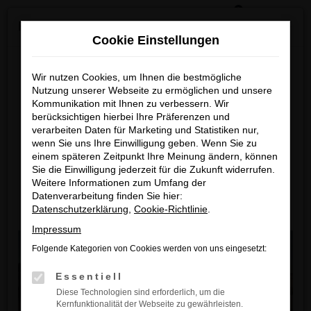
0
Zum
×
Reckhaus Kia Summer Deals & Sportage Deal
Hauptinhalt
Cookie Einstellungen
springen
Startseite
Fahrzeuge
Fahrzeugbestand
Reckhaus Kia Summer Deals
Wir nutzen Cookies, um Ihnen die bestmögliche
Nutzung unserer Webseite zu ermöglichen und unsere
& Sportage Deal
Kommunikation mit Ihnen zu verbessern. Wir
berücksichtigen hierbei Ihre Präferenzen und
Fehler: Network Error
Entdecke dein Lieblingsmodell zu
verarbeiten Daten für Marketing und Statistiken nur,
wenn Sie uns Ihre Einwilligung geben. Wenn Sie zu
Beim Laden ist ein Fehler aufgetreten.
besonders attraktiven Leasingkonditionen
einem späteren Zeitpunkt Ihre Meinung ändern, können
Hier sind ein paar Tipps, die dir helfen können:
Sie die Einwilligung jederzeit für die Zukunft widerrufen.
Zum Sportage Top Deal
Weitere Informationen zum Umfang der
Überprüfe deine Firewall und deine
Datenverarbeitung finden Sie hier:
Internetverbindung.
Datenschutzerklärung
,
Cookie-Richtlinie
.
Zu den Summer Deals
Laden andere Webseiten, zum Beispiel
Impressum
deine Suchmaschine?
Folgende Kategorien von Cookies werden von uns eingesetzt:
Prüfe deine Browsererweiterungen.
Essentiell
Manche Erweiterungen, wie Werbeblocker,
Diese Technologien sind erforderlich, um die
können das Laden bestimmter Seiten
Kernfunktionalität der Webseite zu gewährleisten.