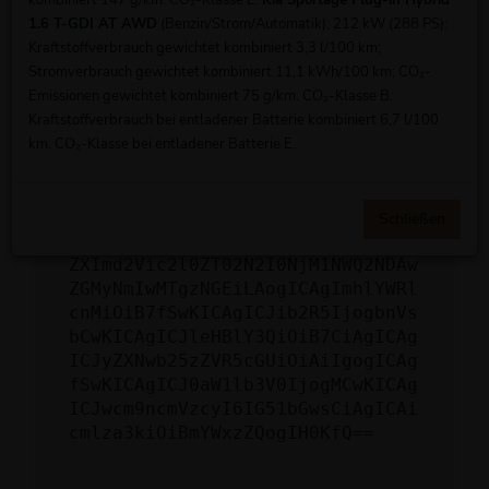
kombiniert 147 g/km. CO₂-Klasse E.
Kia Sportage Plug-in Hybrid
schicken, um uns bei der Fehlersuche zu
1.6 T-GDI AT AWD
(Benzin/Strom/Automatik); 212 kW (288 PS):
unterstützen:
Kraftstoffverbrauch gewichtet kombiniert 3,3 l/100 km;
Stromverbrauch gewichtet kombiniert 11,1 kWh/100 km; CO₂-
Emissionen gewichtet kombiniert 75 g/km. CO₂-Klasse B.
ewogICJuYW1lIjogIk5ldHdvcmtFcnJv
Kraftstoffverbrauch bei entladener Batterie kombiniert 6,7 l/100
ciIsCiAgImNvbmZpZyI6IHsKICAgICJt
km. CO₂-Klasse bei entladener Batterie E.
ZXRob2QiOiAiR0VUIiwKICAgICJ1cmwi
OiAiaHR0cHM6Ly9hcGkueC5ha3MtcHJv
ZC5hdWRhcmlzLm5ldC92MS9jbGllbnRz
LzI1ODMvd2Vic2l0ZS12ZWhpY2xlcy9O
Schließen
MjYyMjE/ZmllbGQ9aW50ZXJuYWxOdW1i
ZXImd2Vic2l0ZT02N2I0NjM1NWQ2NDAw
ZGMyNmIwMTgzNGEiLAogICAgImhlYWRl
cnMiOiB7fSwKICAgICJib2R5IjogbnVs
bCwKICAgICJleHBlY3QiOiB7CiAgICAg
ICJyZXNwb25zZVR5cGUiOiAiIgogICAg
fSwKICAgICJ0aW1lb3V0IjogMCwKICAg
ICJwcm9ncmVzcyI6IG51bGwsCiAgICAi
cmlza3kiOiBmYWxzZQogIH0KfQ==