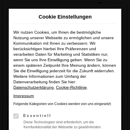
0
Zum
×
Reckhaus Kia Summer Deals & Sportage Deal
Hauptinhalt
Cookie Einstellungen
springen
Startseite
Fahrzeuge
Fahrzeugbestand
Reckhaus Kia Summer Deals
Wir nutzen Cookies, um Ihnen die bestmögliche
Nutzung unserer Webseite zu ermöglichen und unsere
& Sportage Deal
Kommunikation mit Ihnen zu verbessern. Wir
berücksichtigen hierbei Ihre Präferenzen und
Fehler: Network Error
Entdecke dein Lieblingsmodell zu
verarbeiten Daten für Marketing und Statistiken nur,
wenn Sie uns Ihre Einwilligung geben. Wenn Sie zu
Beim Laden ist ein Fehler aufgetreten.
besonders attraktiven Leasingkonditionen
einem späteren Zeitpunkt Ihre Meinung ändern, können
Hier sind ein paar Tipps, die dir helfen können:
Sie die Einwilligung jederzeit für die Zukunft widerrufen.
Zum Sportage Top Deal
Weitere Informationen zum Umfang der
Überprüfe deine Firewall und deine
Datenverarbeitung finden Sie hier:
Internetverbindung.
Datenschutzerklärung
,
Cookie-Richtlinie
.
Zu den Summer Deals
Laden andere Webseiten, zum Beispiel
Impressum
deine Suchmaschine?
Folgende Kategorien von Cookies werden von uns eingesetzt:
Prüfe deine Browsererweiterungen.
Essentiell
Manche Erweiterungen, wie Werbeblocker,
Diese Technologien sind erforderlich, um die
können das Laden bestimmter Seiten
Kernfunktionalität der Webseite zu gewährleisten.