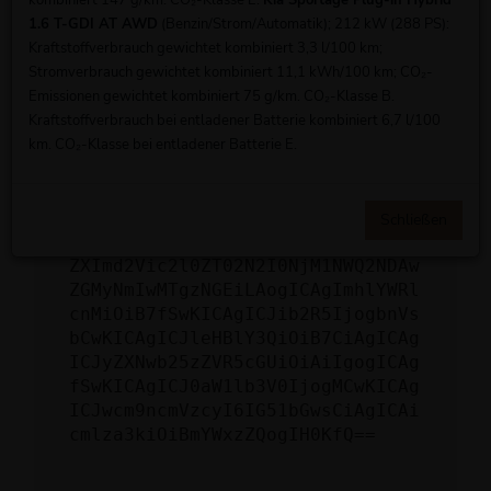
kombiniert 147 g/km. CO₂-Klasse E.
Kia Sportage Plug-in Hybrid
schicken, um uns bei der Fehlersuche zu
1.6 T-GDI AT AWD
(Benzin/Strom/Automatik); 212 kW (288 PS):
unterstützen:
Kraftstoffverbrauch gewichtet kombiniert 3,3 l/100 km;
Stromverbrauch gewichtet kombiniert 11,1 kWh/100 km; CO₂-
Emissionen gewichtet kombiniert 75 g/km. CO₂-Klasse B.
ewogICJuYW1lIjogIk5ldHdvcmtFcnJv
Kraftstoffverbrauch bei entladener Batterie kombiniert 6,7 l/100
ciIsCiAgImNvbmZpZyI6IHsKICAgICJt
km. CO₂-Klasse bei entladener Batterie E.
ZXRob2QiOiAiR0VUIiwKICAgICJ1cmwi
OiAiaHR0cHM6Ly9hcGkueC5ha3MtcHJv
ZC5hdWRhcmlzLm5ldC92MS9jbGllbnRz
LzI1ODMvd2Vic2l0ZS12ZWhpY2xlcy9E
Schließen
MjY2ODc/ZmllbGQ9aW50ZXJuYWxOdW1i
ZXImd2Vic2l0ZT02N2I0NjM1NWQ2NDAw
ZGMyNmIwMTgzNGEiLAogICAgImhlYWRl
cnMiOiB7fSwKICAgICJib2R5IjogbnVs
bCwKICAgICJleHBlY3QiOiB7CiAgICAg
ICJyZXNwb25zZVR5cGUiOiAiIgogICAg
fSwKICAgICJ0aW1lb3V0IjogMCwKICAg
ICJwcm9ncmVzcyI6IG51bGwsCiAgICAi
cmlza3kiOiBmYWxzZQogIH0KfQ==