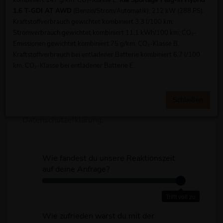
kombiniert 147 g/km. CO₂-Klasse E.
Kia Sportage Plug-in Hybrid
1.6 T-GDI AT AWD
(Benzin/Strom/Automatik); 212 kW (288 PS):
Kraftstoffverbrauch gewichtet kombiniert 3,3 l/100 km;
Stromverbrauch gewichtet kombiniert 11,1 kWh/100 km; CO₂-
Emissionen gewichtet kombiniert 75 g/km. CO₂-Klasse B.
Kunden-/Vertragsnummer
Kraftstoffverbrauch bei entladener Batterie kombiniert 6,7 l/100
km. CO₂-Klasse bei entladener Batterie E.
Schließen
Weitere Informationen findest du in unserer
Datenschutzerklärung
.
Wie fandest du unsere Reaktionszeit
auf deine Anfrage?
W
i
Trifft voll zu
e
f
Wie zufrieden warst du mit der