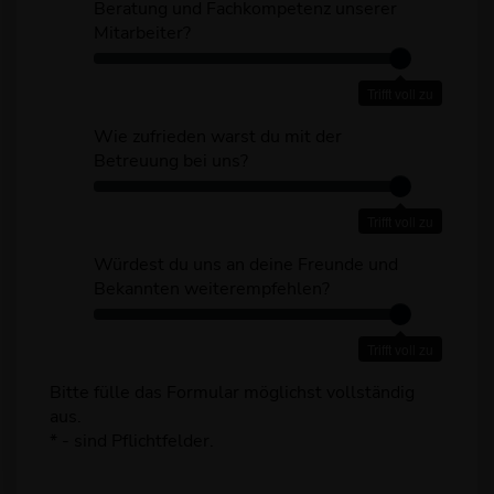
a
Beratung und Fachkompetenz unserer
n
Mitarbeiter?
d
W
e
i
Trifft voll zu
s
e
t
z
Wie zufrieden warst du mit der
d
u
Betreuung bei uns?
u
f
W
u
r
i
n
Trifft voll zu
i
e
s
e
z
Würdest du uns an deine Freunde und
e
d
u
Bekannten weiterempfehlen?
r
e
f
W
e
n
r
ü
R
w
Trifft voll zu
i
r
e
a
e
d
a
Bitte fülle das Formular möglichst vollständig
r
d
e
k
aus.
s
e
s
t
* - sind Pflichtfelder.
t
n
t
i
d
w
d
o
u