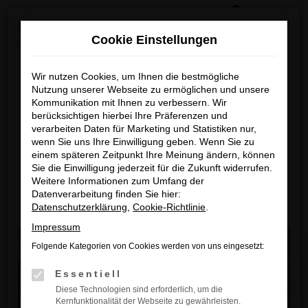
0
Zum
×
Reckhaus Kia Summer Deals & Sportage Deal
Hauptinhalt
Cookie Einstellungen
springen
Startseite
Unternehmen
Kundenstimmen
Reckhaus Kia Summer Deals
Wir nutzen Cookies, um Ihnen die bestmögliche
Nutzung unserer Webseite zu ermöglichen und unsere
& Sportage Deal
Kundenstimmen
Kommunikation mit Ihnen zu verbessern. Wir
berücksichtigen hierbei Ihre Präferenzen und
Entdecke dein Lieblingsmodell zu
verarbeiten Daten für Marketing und Statistiken nur,
wenn Sie uns Ihre Einwilligung geben. Wenn Sie zu
besonders attraktiven Leasingkonditionen
Bewertungsformular
einem späteren Zeitpunkt Ihre Meinung ändern, können
Sie die Einwilligung jederzeit für die Zukunft widerrufen.
Zum Sportage Top Deal
Deine Angaben werden ausschließlich zur Auswertung
Weitere Informationen zum Umfang der
und Optimierung unseres Kundenservices verwendet.
Datenverarbeitung finden Sie hier:
Datenschutzerklärung
,
Cookie-Richtlinie
.
Zu den Summer Deals
Deine Daten werden weder an Dritte weitergegeben
noch für Marketingzwecke in jeglicher Form verwendet.
Impressum
Hier
findest du unsere Datenschutzrichtlinien. Danke,
Folgende Kategorien von Cookies werden von uns eingesetzt:
dass du dir Zeit nimmst
.
Essentiell
Diese Technologien sind erforderlich, um die
Kernfunktionalität der Webseite zu gewährleisten.