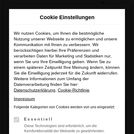
0
Zum
×
Reckhaus Kia Summer Deals & Sportage Deal
Hauptinhalt
Cookie Einstellungen
springen
Startseite
Hersteller
Kia
Kia Sportage
Kia Sportage Neuwagen kaufen
Reckhaus Kia Summer Deals
Wir nutzen Cookies, um Ihnen die bestmögliche
Nutzung unserer Webseite zu ermöglichen und unsere
Kia Sportage Neuwagen
& Sportage Deal
Kommunikation mit Ihnen zu verbessern. Wir
kaufen
berücksichtigen hierbei Ihre Präferenzen und
Entdecke dein Lieblingsmodell zu
verarbeiten Daten für Marketing und Statistiken nur,
wenn Sie uns Ihre Einwilligung geben. Wenn Sie zu
Der Kia Sportage ist die perfekte Wahl für alle, die auf der
besonders attraktiven Leasingkonditionen
einem späteren Zeitpunkt Ihre Meinung ändern, können
Suche nach einem modernen, zuverlässigen und gut
Sie die Einwilligung jederzeit für die Zukunft widerrufen.
ausgestatteten Fahrzeug sind. Mit seiner Kombination
Zum Sportage Top Deal
Weitere Informationen zum Umfang der
aus stilvollem Design, fortschrittlicher Technik und
Datenverarbeitung finden Sie hier:
hervorragender Fahrdynamik bietet der Sportage alles,
Datenschutzerklärung
,
Cookie-Richtlinie
.
Zu den Summer Deals
was man sich von einem Neuwagen wünscht. Ganz gleich,
Impressum
ob Sie ein praktisches Alltagsauto oder ein komfortables
Folgende Kategorien von Cookies werden von uns eingesetzt:
Fahrzeug für lange Strecken suchen – der Kia Sportage
erfüllt Ihre Anforderungen mit Leichtigkeit.
Essentiell
Neben dem Fahrzeug selbst bieten wir Ihnen zusätzliche
Diese Technologien sind erforderlich, um die
Kernfunktionalität der Webseite zu gewährleisten.
Services
, die Ihren Kauf noch angenehmer machen.