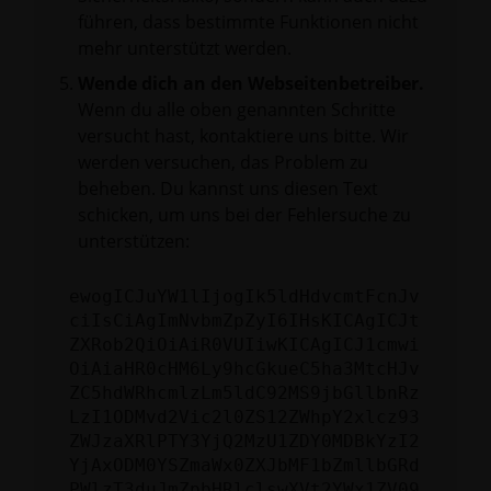
führen, dass bestimmte Funktionen nicht
mehr unterstützt werden.
Wende dich an den Webseitenbetreiber.
Wenn du alle oben genannten Schritte
versucht hast, kontaktiere uns bitte. Wir
werden versuchen, das Problem zu
beheben. Du kannst uns diesen Text
schicken, um uns bei der Fehlersuche zu
unterstützen:
ewogICJuYW1lIjogIk5ldHdvcmtFcnJv
ciIsCiAgImNvbmZpZyI6IHsKICAgICJt
ZXRob2QiOiAiR0VUIiwKICAgICJ1cmwi
OiAiaHR0cHM6Ly9hcGkueC5ha3MtcHJv
ZC5hdWRhcmlzLm5ldC92MS9jbGllbnRz
LzI1ODMvd2Vic2l0ZS12ZWhpY2xlcz93
ZWJzaXRlPTY3YjQ2MzU1ZDY0MDBkYzI2
YjAxODM0YSZmaWx0ZXJbMF1bZmllbGRd
PWlzT3duJmZpbHRlclswXVt2YWx1ZV09