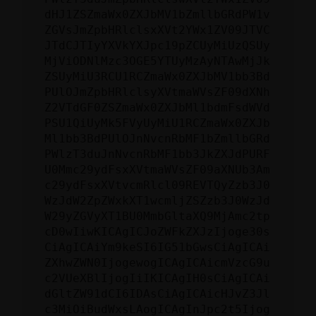
dHJ1ZSZmaWx0ZXJbMV1bZmllbGRdPW1v
ZGVsJmZpbHRlclsxXVt2YWx1ZV09JTVC
JTdCJTIyYXVkYXJpc19pZCUyMiUzQSUy
MjViODNlMzc3OGE5YTUyMzAyNTAwMjJk
ZSUyMiU3RCU1RCZmaWx0ZXJbMV1bb3Bd
PUlOJmZpbHRlclsyXVtmaWVsZF09dXNh
Z2VTdGF0ZSZmaWx0ZXJbMl1bdmFsdWVd
PSU1QiUyMk5FVyUyMiU1RCZmaWx0ZXJb
Ml1bb3BdPUlOJnNvcnRbMF1bZmllbGRd
PWlzT3duJnNvcnRbMF1bb3JkZXJdPURF
U0Mmc29ydFsxXVtmaWVsZF09aXNUb3Am
c29ydFsxXVtvcmRlcl09REVTQyZzb3J0
WzJdW2ZpZWxkXT1wcmljZSZzb3J0WzJd
W29yZGVyXT1BU0MmbGltaXQ9MjAmc2tp
cD0wIiwKICAgICJoZWFkZXJzIjoge30s
CiAgICAiYm9keSI6IG51bGwsCiAgICAi
ZXhwZWN0IjogewogICAgICAicmVzcG9u
c2VUeXBlIjogIiIKICAgIH0sCiAgICAi
dGltZW91dCI6IDAsCiAgICAicHJvZ3Jl
c3MiOiBudWxsLAogICAgInJpc2t5Ijog