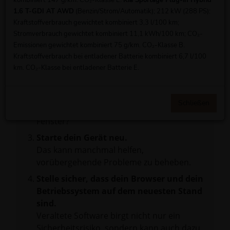
kombiniert 147 g/km. CO₂-Klasse E.
Kia Sportage Plug-in Hybrid
Überprüfe deine Firewall und deine
1.6 T-GDI AT AWD
(Benzin/Strom/Automatik); 212 kW (288 PS):
Internetverbindung.
Kraftstoffverbrauch gewichtet kombiniert 3,3 l/100 km;
Laden andere Webseiten, zum Beispiel
Stromverbrauch gewichtet kombiniert 11,1 kWh/100 km; CO₂-
deine Suchmaschine?
Emissionen gewichtet kombiniert 75 g/km. CO₂-Klasse B.
Kraftstoffverbrauch bei entladener Batterie kombiniert 6,7 l/100
Prüfe deine Browsererweiterungen.
km. CO₂-Klasse bei entladener Batterie E.
Manche Erweiterungen, wie Werbeblocker,
können das Laden bestimmter Seiten
verhindern. Funktioniert die Seite in einem
Schließen
anderen Browser oder in einem privaten
Fenster?
Starte dein Gerät neu.
Das kann manchmal helfen,
vorübergehende Probleme zu beheben.
Stelle sicher, dass dein Browser und dein
Betriebssystem auf dem neuesten Stand
sind.
Veraltete Software birgt nicht nur ein
Sicherheitsrisiko, sondern kann auch dazu