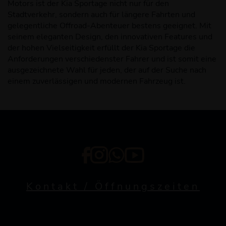
Motors ist der Kia Sportage nicht nur für den
Stadtverkehr, sondern auch für längere Fahrten und
gelegentliche Offroad-Abenteuer bestens geeignet. Mit
seinem eleganten Design, den innovativen Features und
der hohen Vielseitigkeit erfüllt der Kia Sportage die
Anforderungen verschiedenster Fahrer und ist somit eine
ausgezeichnete Wahl für jeden, der auf der Suche nach
einem zuverlässigen und modernen Fahrzeug ist.
Kontakt / Öffnungszeiten