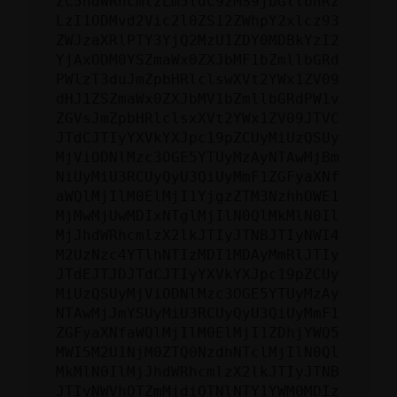
ZC5hdWRhcmlzLm5ldC92MS9jbGllbnRz
LzI1ODMvd2Vic2l0ZS12ZWhpY2xlcz93
ZWJzaXRlPTY3YjQ2MzU1ZDY0MDBkYzI2
YjAxODM0YSZmaWx0ZXJbMF1bZmllbGRd
PWlzT3duJmZpbHRlclswXVt2YWx1ZV09
dHJ1ZSZmaWx0ZXJbMV1bZmllbGRdPW1v
ZGVsJmZpbHRlclsxXVt2YWx1ZV09JTVC
JTdCJTIyYXVkYXJpc19pZCUyMiUzQSUy
MjViODNlMzc3OGE5YTUyMzAyNTAwMjBm
NiUyMiU3RCUyQyU3QiUyMmF1ZGFyaXNf
aWQlMjIlM0ElMjI1YjgzZTM3NzhhOWE1
MjMwMjUwMDIxNTglMjIlN0QlMkMlN0Il
MjJhdWRhcmlzX2lkJTIyJTNBJTIyNWI4
M2UzNzc4YTlhNTIzMDI1MDAyMmRlJTIy
JTdEJTJDJTdCJTIyYXVkYXJpc19pZCUy
MiUzQSUyMjViODNlMzc3OGE5YTUyMzAy
NTAwMjJmYSUyMiU3RCUyQyU3QiUyMmF1
ZGFyaXNfaWQlMjIlM0ElMjI1ZDhjYWQ5
MWI5M2U1NjM0ZTQ0NzdhNTclMjIlN0Ql
MkMlN0IlMjJhdWRhcmlzX2lkJTIyJTNB
JTIyNWVhOTZmMjdiOTNlNTY1YWM0MDIz