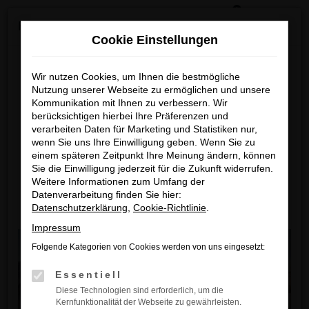
0
Zum
×
Reckhaus Kia Summer Deals & Sportage Deal
Hauptinhalt
Cookie Einstellungen
springen
Startseite
Beckum
Kia
Kia Gebrauchtwagen – Perfekte Wahl für Beckum
Reckhaus Kia Summer Deals
Wir nutzen Cookies, um Ihnen die bestmögliche
Nutzung unserer Webseite zu ermöglichen und unsere
Kia Gebrauchtwagen –
& Sportage Deal
Kommunikation mit Ihnen zu verbessern. Wir
Perfekte Wahl für Beckum
berücksichtigen hierbei Ihre Präferenzen und
Entdecke dein Lieblingsmodell zu
verarbeiten Daten für Marketing und Statistiken nur,
wenn Sie uns Ihre Einwilligung geben. Wenn Sie zu
Ein Gebrauchtwagen von Kia ist die perfekte Wahl für all
besonders attraktiven Leasingkonditionen
einem späteren Zeitpunkt Ihre Meinung ändern, können
diejenigen, die ein zuverlässiges Fahrzeug zu einem
Sie die Einwilligung jederzeit für die Zukunft widerrufen.
attraktiven Preis suchen. Mit Kia Gebrauchtwagen
Zum Sportage Top Deal
Weitere Informationen zum Umfang der
entscheiden Sie sich für ein hochwertiges Auto, das Ihnen
Datenverarbeitung finden Sie hier:
über viele Jahre hinweg treue Dienste leisten wird. Durch
Datenschutzerklärung
,
Cookie-Richtlinie
.
Zu den Summer Deals
die Kombination von Qualität, Langlebigkeit und einem
Impressum
hervorragenden Preis-Leistungs-Verhältnis ist ein
Folgende Kategorien von Cookies werden von uns eingesetzt:
Gebrauchtwagen von Kia ideal für all jene, die ein gutes
Fahrzeug zu einem fairen Preis wünschen.
Essentiell
Ihr Kia Autohaus in der Nähe von Beckum ist der
Diese Technologien sind erforderlich, um die
Kernfunktionalität der Webseite zu gewährleisten.
vertrauensvolle Partner, wenn es um den Kauf von