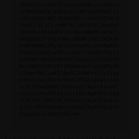
ZWVmJTIyJTdEJTVEJmZpbHRlclsxXVtv
cF09SU4mZmlsdGVyWzJdW2ZpZWxkXT11
c2FnZVN0YXRlJmZpbHRlclsyXVt2YWx1
ZV09JTVCJTIyVVNFRCUyMiU1RCZmaWx0
ZXJbMl1bb3BdPUlOJnNvcnRbMF1bZmll
bGRdPWlzT3duJnNvcnRbMF1bb3JkZXJd
PURFU0Mmc29ydFsxXVtmaWVsZF09aXNU
b3Amc29ydFsxXVtvcmRlcl09REVTQyZz
b3J0WzJdW2ZpZWxkXT1wcmljZSZzb3J0
WzJdW29yZGVyXT1BU0MmbGltaXQ9MjAm
c2tpcD0wIiwKICAgICJoZWFkZXJzIjog
e30sCiAgICAiYm9keSI6IG51bGwsCiAg
ICAiZXhwZWN0IjogewogICAgICAicmVz
cG9uc2VUeXBlIjogIiIKICAgIH0sCiAg
ICAidGltZW91dCI6IDAsCiAgICAicHJv
Z3Jlc3MiOiBudWxsLAogICAgInJpc2t5
IjogZmFsc2UKICB9Cn0=