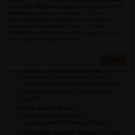
kombiniert 147 g/km. CO₂-Klasse E.
Kia Sportage Plug-in Hybrid
1.6 T-GDI AT AWD
(Benzin/Strom/Automatik); 212 kW (288 PS):
Beim Laden ist ein Fehler aufgetreten.
Kraftstoffverbrauch gewichtet kombiniert 3,3 l/100 km;
Hier sind ein paar Tipps, die dir helfen können:
Stromverbrauch gewichtet kombiniert 11,1 kWh/100 km; CO₂-
Emissionen gewichtet kombiniert 75 g/km. CO₂-Klasse B.
Überprüfe deine Firewall und deine
Kraftstoffverbrauch bei entladener Batterie kombiniert 6,7 l/100
Internetverbindung.
km. CO₂-Klasse bei entladener Batterie E.
Laden andere Webseiten, zum Beispiel
deine Suchmaschine?
Schließen
Prüfe deine Browsererweiterungen.
Manche Erweiterungen, wie Werbeblocker,
können das Laden bestimmter Seiten
verhindern. Funktioniert die Seite in einem
anderen Browser oder in einem privaten
Fenster?
Starte dein Gerät neu.
Das kann manchmal helfen,
vorübergehende Probleme zu beheben.
Stelle sicher, dass dein Browser und dein