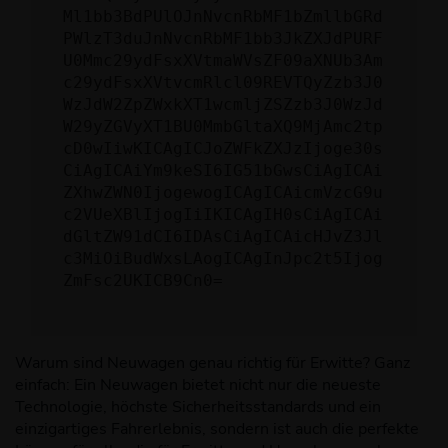
Ml1bb3BdPUlOJnNvcnRbMF1bZmllbGRd
PWlzT3duJnNvcnRbMF1bb3JkZXJdPURF
U0Mmc29ydFsxXVtmaWVsZF09aXNUb3Am
c29ydFsxXVtvcmRlcl09REVTQyZzb3J0
WzJdW2ZpZWxkXT1wcmljZSZzb3J0WzJd
W29yZGVyXT1BU0MmbGltaXQ9MjAmc2tp
cD0wIiwKICAgICJoZWFkZXJzIjoge30s
CiAgICAiYm9keSI6IG51bGwsCiAgICAi
ZXhwZWN0IjogewogICAgICAicmVzcG9u
c2VUeXBlIjogIiIKICAgIH0sCiAgICAi
dGltZW91dCI6IDAsCiAgICAicHJvZ3Jl
c3MiOiBudWxsLAogICAgInJpc2t5Ijog
ZmFsc2UKICB9Cn0=
Warum sind Neuwagen genau richtig für Erwitte? Ganz
einfach: Ein Neuwagen bietet nicht nur die neueste
Technologie, höchste Sicherheitsstandards und ein
einzigartiges Fahrerlebnis, sondern ist auch die perfekte