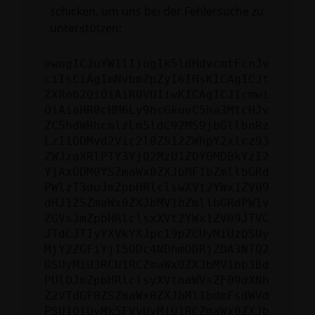
schicken, um uns bei der Fehlersuche zu
unterstützen:
ewogICJuYW1lIjogIk5ldHdvcmtFcnJv
ciIsCiAgImNvbmZpZyI6IHsKICAgICJt
ZXRob2QiOiAiR0VUIiwKICAgICJ1cmwi
OiAiaHR0cHM6Ly9hcGkueC5ha3MtcHJv
ZC5hdWRhcmlzLm5ldC92MS9jbGllbnRz
LzI1ODMvd2Vic2l0ZS12ZWhpY2xlcz93
ZWJzaXRlPTY3YjQ2MzU1ZDY0MDBkYzI2
YjAxODM0YSZmaWx0ZXJbMF1bZmllbGRd
PWlzT3duJmZpbHRlclswXVt2YWx1ZV09
dHJ1ZSZmaWx0ZXJbMV1bZmllbGRdPW1v
ZGVsJmZpbHRlclsxXVt2YWx1ZV09JTVC
JTdCJTIyYXVkYXJpc19pZCUyMiUzQSUy
MjY2ZGFiYjI5ODc4NDhmODRjZDA3NTQ2
OSUyMiU3RCU1RCZmaWx0ZXJbMV1bb3Bd
PUlOJmZpbHRlclsyXVtmaWVsZF09dXNh
Z2VTdGF0ZSZmaWx0ZXJbMl1bdmFsdWVd
PSU1QiUyMk5FVyUyMiU1RCZmaWx0ZXJb