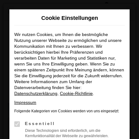
0
Zum
×
Reckhaus Kia Summer Deals & Sportage Deal
Hauptinhalt
Cookie Einstellungen
springen
Startseite
Erwitte
Kia
Kia EV3
Kia EV3 Neuwagen – Fahrspaß für
Erwitte und Umgebung
Reckhaus Kia Summer Deals
Wir nutzen Cookies, um Ihnen die bestmögliche
Nutzung unserer Webseite zu ermöglichen und unsere
& Sportage Deal
Kommunikation mit Ihnen zu verbessern. Wir
Kia EV3 Neuwagen –
berücksichtigen hierbei Ihre Präferenzen und
Fahrspaß für Erwitte und
Entdecke dein Lieblingsmodell zu
verarbeiten Daten für Marketing und Statistiken nur,
wenn Sie uns Ihre Einwilligung geben. Wenn Sie zu
Umgebung
besonders attraktiven Leasingkonditionen
einem späteren Zeitpunkt Ihre Meinung ändern, können
Sie die Einwilligung jederzeit für die Zukunft widerrufen.
Der EV3 ist die perfekte
Zum Sportage Top Deal
Weitere Informationen zum Umfang der
Datenverarbeitung finden Sie hier:
Wahl für Erwitte und
Datenschutzerklärung
,
Cookie-Richtlinie
.
Zu den Summer Deals
Umgebung. Mit
Impressum
modernster Technik,
Folgende Kategorien von Cookies werden von uns eingesetzt:
höchster Sicherheit und
Essentiell
einem Design, das
Diese Technologien sind erforderlich, um die
begeistert, ist dieser
Kernfunktionalität der Webseite zu gewährleisten.