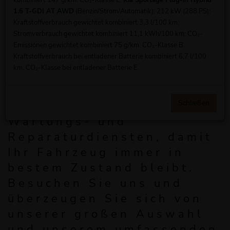
kombiniert 147 g/km. CO₂-Klasse E.
Kia Sportage Plug-in Hybrid
Verkauf von Kia
1.6 T-GDI AT AWD
(Benzin/Strom/Automatik); 212 kW (288 PS):
Kraftstoffverbrauch gewichtet kombiniert 3,3 l/100 km;
Fahrzeugen bieten wir für
Stromverbrauch gewichtet kombiniert 11,1 kWh/100 km; CO₂-
Erwitte auch zahlreiche
Emissionen gewichtet kombiniert 75 g/km. CO₂-Klasse B.
Kraftstoffverbrauch bei entladener Batterie kombiniert 6,7 l/100
zusätzliche
Services
an –
km. CO₂-Klasse bei entladener Batterie E.
von Finanzierungs- und
Leasingmöglichkeiten bis
Schließen
hin zu professionellen
Wartungs- und
Reparaturdiensten, damit
Ihr Fahrzeug immer in
bestem Zustand bleibt.
Besuchen Sie uns und
überzeugen Sie sich von
unserer großen Auswahl
und unserem umfassenden