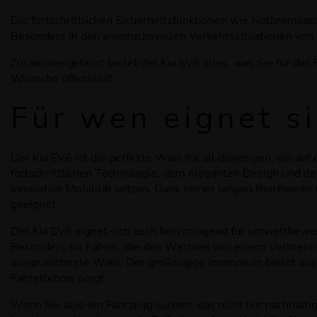
Die fortschrittlichen Sicherheitsfunktionen wie Notbremsass
Besonders in den anspruchsvollen Verkehrssituationen von E
Zusammengefasst bietet der Kia EV6 alles, was Sie für das Fa
Wünsche offenlässt.
Für wen eignet s
Der Kia EV6 ist die perfekte Wahl für all diejenigen, die a
fortschrittlichen Technologie, dem eleganten Design und den
innovative Mobilität setzen. Dank seiner langen Reichweite 
geeignet.
Der Kia EV6 eignet sich auch hervorragend für umweltbewuss
Besonders für Fahrer, die den Wechsel von einem Verbrenner
ausgezeichnete Wahl. Der großzügige Innenraum bietet ausre
Fahrerlebnis sorgt.
Wenn Sie also ein Fahrzeug suchen, das nicht nur nachhalti