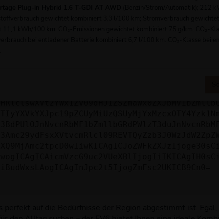
 mehr unterstützt werden.
ortage Plug-in Hybrid 1.6 T-GDI AT AWD
(Benzin/Strom/Automatik); 212 
tstoffverbrauch gewichtet kombiniert 3,3 l/100 km; Stromverbrauch gewichte
e dich an den Webseitenbetreiber.
t 11,1 kWh/100 km; CO₂-Emissionen gewichtet kombiniert 75 g/km. CO₂-Kla
du alle oben genannten Schritte versucht hast, kontaktier
verbrauch bei entladener Batterie kombiniert 6,7 l/100 km. CO₂-Klasse bei e
en. Du kannst uns diesen Text schicken, um uns bei der Fe
.
ICJuYW1lIjogIk5ldHdvcmtFcnJvciIsCiAgImNvbmZpZ
cmwiOiAiaHR0cHM6Ly9hcGkueC5ha3MtcHJvZC5hdWRhc
Sc
ZWhpY2xlcz93ZWJzaXRlPTY3YjQ2MzU1ZDY0MDBkYzI2Y
bHRlclswXVt2YWx1ZV09dHJ1ZSZmaWx0ZXJbMV1bZmllb
JTIyYXVkYXJpc19pZCUyMiUzQSUyMjYxMzcxOTY4Yzk1N
b3BdPUlOJnNvcnRbMF1bZmllbGRdPWlzT3duJnNvcnRbM
b3Amc29ydFsxXVtvcmRlcl09REVTQyZzb3J0WzJdW2ZpZ
aXQ9MjAmc2tpcD0wIiwKICAgICJoZWFkZXJzIjoge30sC
ewogICAgICAicmVzcG9uc2VUeXBlIjogIiIKICAgIH0sC
OiBudWxsLAogICAgInJpc2t5IjogZmFsc2UKICB9Cn0=
s perfekt auf die Bedürfnisse der Region abgestimmt ist. Egal,
ür den Alltag suchen – der EV6 bietet Ihnen eine ideale Kombin