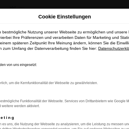
us Kia Summer Deals & Sportage Deal
Cookie Einstellungen
ie bestmögliche Nutzung unserer Webseite zu ermöglichen und unsere
khaus Kia Summer Deals & Spor
hierbei Ihre Präferenzen und verarbeiten Daten für Marketing und Stati
rwitte
einem späteren Zeitpunkt Ihre Meinung ändern, können Sie die Einwillig
Deal
en zum Umfang der Datenverarbeitung finden Sie hier:
Datenschutzerkl
itte oder der Umgebung nach einem Fahrzeug suchen, das Komfor
Entdecke dein Lieblingsmodell zu besonder
sst es ideal zu den Bedürfnissen der Autofahrer für Erwitte. O
en von uns eingesetzt:
attraktiven Leasingkonditionen
ietet alles, was Sie für eine angenehme und sichere Fahrt be
e den EV6 sowie viele weitere Modelle der Kia-Familie entde
Zum Sportage Top Deal
rlich, um die Kernfunktionalität der Webseite zu gewährleisten.
inden, das perfekt zu Ihren Bedürfnissen und Ihrem Lebensstil
 beste Entscheidung für Ihre Mobilität zu treffen.
Zu den Summer Deals
estmögliche Funktionalität der Webseite. Services von Drittanbietern wie Google 
 unserem Autohaus in der Nähe von Erwitte eine Vielzahl weit
eitere werden aktiviert.
gebot über spezielle Wartungs- und Reparaturservices bis h
f unseren Service und profitieren Sie von der langjährigen Erf
keting
 es uns, die Nutzung der Webseite zu analysieren, um die Leistung zu messen u
eine große Auswahl an Fahrzeugen, sondern auch eine umfasse