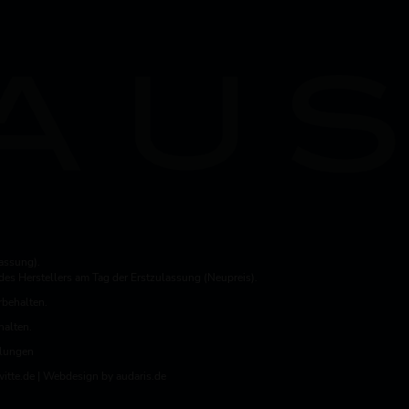
assung).
es Herstellers am Tag der Erstzulassung (Neupreis).
rbehalten.
halten.
llungen
itte.de |
Webdesign by audaris.de