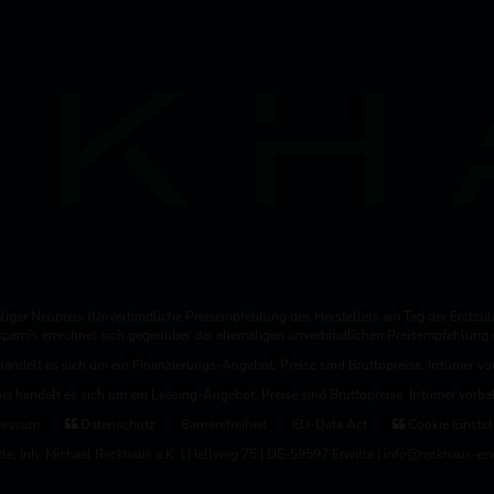
iger Neupreis (Unverbindliche Preisempfehlung des Herstellers am Tag der Erstzul
rsparnis errechnet sich gegenüber der ehemaligen unverbindlichen Preisempfehlung d
handelt es sich um ein Finanzierungs-Angebot. Preise sind Bruttopreise. Irrtümer vo
ei handelt es sich um ein Leasing-Angebot. Preise sind Bruttopreise. Irrtümer vorbe
ressum
Datenschutz
Barrierefreiheit
EU-Data Act
Cookie Einste
, Inh. Michael Reckhaus e.K. | Hellweg 75 | DE-59597 Erwitte | info@reckhaus-erw