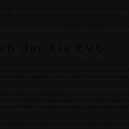
istent, Spurhalteassistent und viele weitere Systeme gewährle
rwitte können Sie sich auf diese Technologien verlassen.
hren in der Nähe von Erwitte benötigen: Effizienz, Komfort, Si
ich der Kia EV6
uf der Suche nach einem modernen, umweltfreundlichen und leis
 beeindruckenden Fahrleistungen ist der Kia EV6 besonders für
und schnellen Ladezeiten ist der Kia EV6 sowohl für den tägli
te Familien oder Berufspendler, die auf der Suche nach einem
 auf ein Elektrofahrzeug erwägen, ist der Kia EV6 aufgrund s
ichend Platz für Passagiere und Gepäck, während die neueste 
g und effizient ist, sondern auch durch innovative Funktione