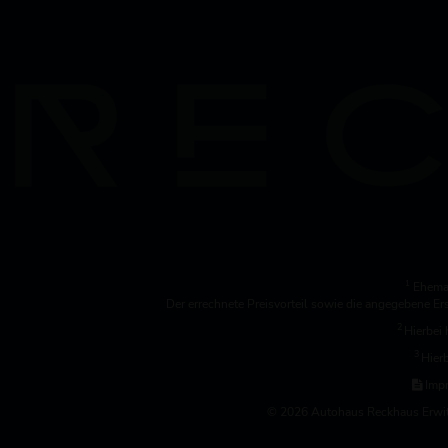
1
Ehemal
Der errechnete Preisvorteil sowie die angegebene E
2
Hierbei 
3
Hierb
Imp
© 2026 Autohaus Reckhaus Erwitte