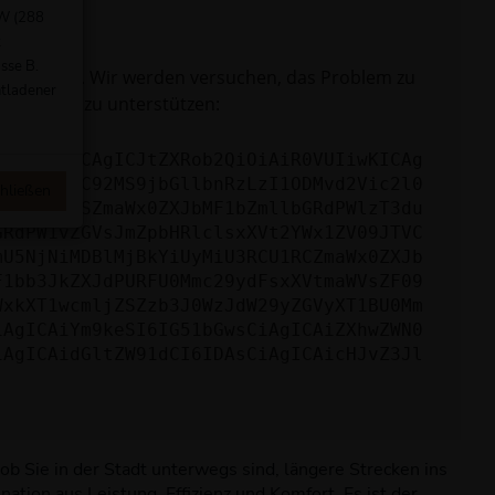
kW (288
t
sse B.
e uns bitte. Wir werden versuchen, das Problem zu
ntladener
hlersuche zu unterstützen:
yI6IHsKICAgICJtZXRob2QiOiAiR0VUIiwKICAg
mlzLm5ldC92MS9jbGllbnRzLzI1ODMvd2Vic2l0
hließen
jAxODM0YSZmaWx0ZXJbMF1bZmllbGRdPWlzT3du
GRdPW1vZGVsJmZpbHRlclsxXVt2YWx1ZV09JTVC
mU5NjNiMDBlMjBkYiUyMiU3RCU1RCZmaWx0ZXJb
F1bb3JkZXJdPURFU0Mmc29ydFsxXVtmaWVsZF09
WxkXT1wcmljZSZzb3J0WzJdW29yZGVyXT1BU0Mm
iAgICAiYm9keSI6IG51bGwsCiAgICAiZXhwZWN0
iAgICAidGltZW91dCI6IDAsCiAgICAicHJvZ3Jl
 ob Sie in der Stadt unterwegs sind, längere Strecken ins
ation aus Leistung, Effizienz und Komfort. Es ist der