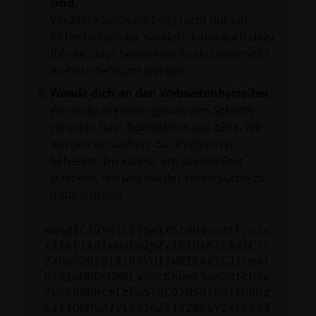
sind.
Veraltete Software birgt nicht nur ein
Sicherheitsrisiko, sondern kann auch dazu
führen, dass bestimmte Funktionen nicht
mehr unterstützt werden.
Wende dich an den Webseitenbetreiber.
Wenn du alle oben genannten Schritte
versucht hast, kontaktiere uns bitte. Wir
werden versuchen, das Problem zu
beheben. Du kannst uns diesen Text
schicken, um uns bei der Fehlersuche zu
unterstützen:
ewogICJuYW1lIjogIk5ldHdvcmtFcnJv
ciIsCiAgImNvbmZpZyI6IHsKICAgICJt
ZXRob2QiOiAiR0VUIiwKICAgICJ1cmwi
OiAiaHR0cHM6Ly9hcGkueC5ha3MtcHJv
ZC5hdWRhcmlzLm5ldC92MS9jbGllbnRz
LzI1ODMvd2Vic2l0ZS12ZWhpY2xlcz93