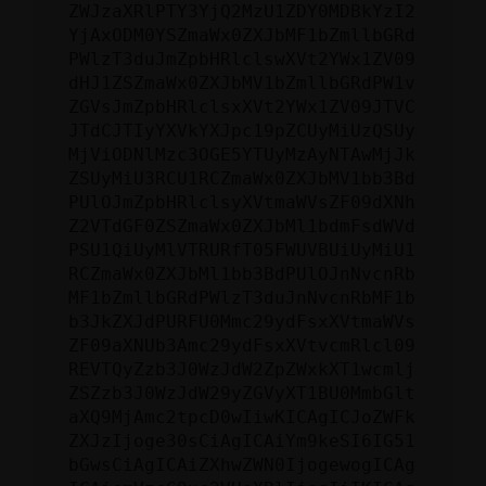
ZWJzaXRlPTY3YjQ2MzU1ZDY0MDBkYzI2
YjAxODM0YSZmaWx0ZXJbMF1bZmllbGRd
PWlzT3duJmZpbHRlclswXVt2YWx1ZV09
dHJ1ZSZmaWx0ZXJbMV1bZmllbGRdPW1v
ZGVsJmZpbHRlclsxXVt2YWx1ZV09JTVC
JTdCJTIyYXVkYXJpc19pZCUyMiUzQSUy
MjViODNlMzc3OGE5YTUyMzAyNTAwMjJk
ZSUyMiU3RCU1RCZmaWx0ZXJbMV1bb3Bd
PUlOJmZpbHRlclsyXVtmaWVsZF09dXNh
Z2VTdGF0ZSZmaWx0ZXJbMl1bdmFsdWVd
PSU1QiUyMlVTRURfT05FWUVBUiUyMiU1
RCZmaWx0ZXJbMl1bb3BdPUlOJnNvcnRb
MF1bZmllbGRdPWlzT3duJnNvcnRbMF1b
b3JkZXJdPURFU0Mmc29ydFsxXVtmaWVs
ZF09aXNUb3Amc29ydFsxXVtvcmRlcl09
REVTQyZzb3J0WzJdW2ZpZWxkXT1wcmlj
ZSZzb3J0WzJdW29yZGVyXT1BU0MmbGlt
aXQ9MjAmc2tpcD0wIiwKICAgICJoZWFk
ZXJzIjoge30sCiAgICAiYm9keSI6IG51
bGwsCiAgICAiZXhwZWN0IjogewogICAg