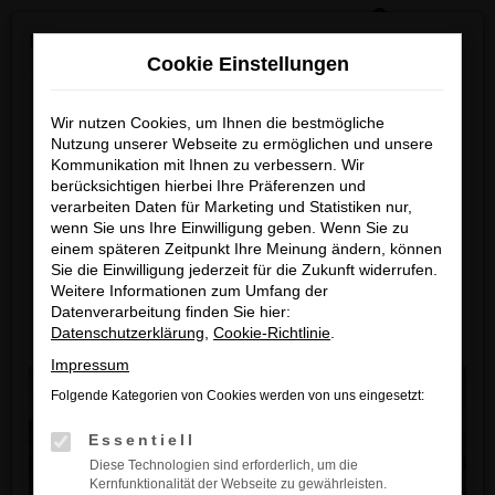
0
Zum
×
Reckhaus Kia Summer Deals & Sportage Deal
Hauptinhalt
Cookie Einstellungen
springen
Startseite
Erwitte
Kia
Kia Sportage
Kia Sportage Jahreswagen kaufen
für Erwitte
Reckhaus Kia Summer Deals
Wir nutzen Cookies, um Ihnen die bestmögliche
Nutzung unserer Webseite zu ermöglichen und unsere
& Sportage Deal
Kommunikation mit Ihnen zu verbessern. Wir
Kia Sportage Jahreswagen
berücksichtigen hierbei Ihre Präferenzen und
kaufen für Erwitte
Entdecke dein Lieblingsmodell zu
verarbeiten Daten für Marketing und Statistiken nur,
wenn Sie uns Ihre Einwilligung geben. Wenn Sie zu
besonders attraktiven Leasingkonditionen
einem späteren Zeitpunkt Ihre Meinung ändern, können
Der Sportage ist die perfekte Wahl für Erwitte und
Sie die Einwilligung jederzeit für die Zukunft widerrufen.
Umgebung. Als Jahreswagen bietet er Ihnen die nahezu
Zum Sportage Top Deal
Weitere Informationen zum Umfang der
gleichen Vorteile wie ein Neuwagen, jedoch zu einem
Datenverarbeitung finden Sie hier:
deutlich attraktiveren Preis. Mit geringem Kilometerstand
Datenschutzerklärung
,
Cookie-Richtlinie
.
Zu den Summer Deals
und in einwandfreiem Zustand können Sie sich auf ein
Impressum
Fahrzeug verlassen, das höchste Qualität, moderne
Folgende Kategorien von Cookies werden von uns eingesetzt:
Ausstattung und ein außergewöhnliches Fahrerlebnis
bietet. Als Ihr zuverlässiges Kia Autohaus in der Nähe von
Essentiell
Erwitte sind wir seit Jahren Ihr Ansprechpartner für
Diese Technologien sind erforderlich, um die
hochwertige Fahrzeuge. Unser erfahrenes
Team
steht
Kernfunktionalität der Webseite zu gewährleisten.