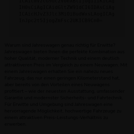
ICAicmVzcG9uc2VUeXBlIjogIiIKICAg
IH0sCiAgICAidGltZW91dCI6IDAsCiAg
ICAicHJvZ3Jlc3MiOiBudWxsLAogICAg
InJpc2t5IjogZmFsc2UKICB9Cn0=
Warum sind Jahreswagen genau richtig für Erwitte?
Jahreswagen bieten Ihnen die perfekte Kombination aus
hoher Qualität, moderner Technik und einem deutlich
attraktiveren Preis im Vergleich zu einem Neuwagen. Mit
einem Jahreswagen erhalten Sie ein nahezu neues
Fahrzeug, das nur einen geringen Kilometerstand hat,
aber bereits von den Vorteilen eines Neuwagens
profitiert – wie der neuesten Ausstattung, umfassender
Garantie und modernster Sicherheits- und Fahrtechnik.
Für Erwitte und Umgebung sind Jahreswagen eine
hervorragende Möglichkeit, hochwertige Fahrzeuge zu
einem attraktiven Preis-Leistungs-Verhältnis zu
erwerben.