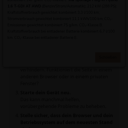
kombiniert 147 g/km. CO₂-Klasse E.
Kia Sportage Plug-in Hybrid
Beim Laden ist ein Fehler aufgetreten.
1.6 T-GDI AT AWD
(Benzin/Strom/Automatik); 212 kW (288 PS):
Hier sind ein paar Tipps, die dir helfen können:
Kraftstoffverbrauch gewichtet kombiniert 3,3 l/100 km;
Stromverbrauch gewichtet kombiniert 11,1 kWh/100 km; CO₂-
Überprüfe deine Firewall und deine
Emissionen gewichtet kombiniert 75 g/km. CO₂-Klasse B.
Internetverbindung.
Kraftstoffverbrauch bei entladener Batterie kombiniert 6,7 l/100
Laden andere Webseiten, zum Beispiel
km. CO₂-Klasse bei entladener Batterie E.
deine Suchmaschine?
Prüfe deine Browsererweiterungen.
Manche Erweiterungen, wie Werbeblocker,
Schließen
können das Laden bestimmter Seiten
verhindern. Funktioniert die Seite in einem
anderen Browser oder in einem privaten
Fenster?
Starte dein Gerät neu.
Das kann manchmal helfen,
vorübergehende Probleme zu beheben.
Stelle sicher, dass dein Browser und dein
Betriebssystem auf dem neuesten Stand