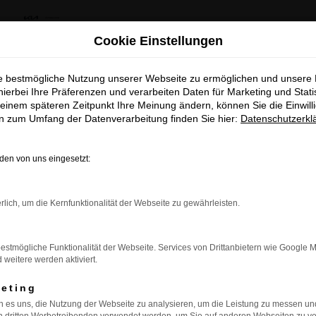
us Kia Summer Deals & Sportage Deal
Cookie Einstellungen
ie bestmögliche Nutzung unserer Webseite zu ermöglichen und unsere
khaus Kia Summer Deals & Spor
hierbei Ihre Präferenzen und verarbeiten Daten für Marketing und Stati
en für Erwitte
einem späteren Zeitpunkt Ihre Meinung ändern, können Sie die Einwillig
Deal
en zum Umfang der Datenverarbeitung finden Sie hier:
Datenschutzerkl
 für Erwitte oder der Umgebung nach einem Fahrzeug suchen, das 
Entdecke dein Lieblingsmodell zu besonder
tigkeit passt es ideal zu den Bedürfnissen der Autofahrer für
en von uns eingesetzt:
attraktiven Leasingkonditionen
das Colt bietet alles, was Sie für eine angenehme und sichere
nnen Sie den Colt sowie viele weitere Modelle der Mitsubishi
Zum Sportage Top Deal
rlich, um die Kernfunktionalität der Webseite zu gewährleisten.
Fahrzeug zu finden, das perfekt zu Ihren Bedürfnissen und Ihr
 können, die beste Entscheidung für Ihre Mobilität zu treffen.
Zu den Summer Deals
estmögliche Funktionalität der Webseite. Services von Drittanbietern wie Google 
 unserem Autohaus in der Nähe von Erwitte eine Vielzahl weit
eitere werden aktiviert.
gebot über spezielle Wartungs- und Reparaturservices bis h
f unseren Service und profitieren Sie von der langjährigen Erf
keting
 es uns, die Nutzung der Webseite zu analysieren, um die Leistung zu messen u
ht nur eine große Auswahl an Fahrzeugen, sondern auch eine 