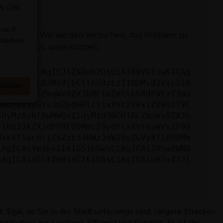
kW (288
t
sse B.
e uns bitte. Wir werden versuchen, das Problem zu
ntladener
hlersuche zu unterstützen:
yI6IHsKICAgICJtZXRob2QiOiAiR0VUIiwKICAg
mlzLm5ldC92MS9jbGllbnRzLzI1ODMvd2Vic2l0
hließen
jAxODM0YSZmaWx0ZXJbMF1bZmllbGRdPWlzT3du
GRdPW1vZGVsJmZpbHRlclsxXVt2YWx1ZV09JTVC
TUyMzAyNTAwMWQxZiUyMiU3RCU1RCZmaWx0ZXJb
F1bb3JkZXJdPURFU0Mmc29ydFsxXVtmaWVsZF09
WxkXT1wcmljZSZzb3J0WzJdW29yZGVyXT1BU0Mm
iAgICAiYm9keSI6IG51bGwsCiAgICAiZXhwZWN0
iAgICAidGltZW91dCI6IDAsCiAgICAicHJvZ3Jl
. Egal, ob Sie in der Stadt unterwegs sind, längere Strecken
mbination aus Leistung, Effizienz und Komfort. Es ist der