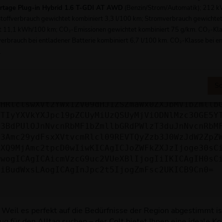
 mehr unterstützt werden.
ortage Plug-in Hybrid 1.6 T-GDI AT AWD
(Benzin/Strom/Automatik); 212 
tstoffverbrauch gewichtet kombiniert 3,3 l/100 km; Stromverbrauch gewichte
e dich an den Webseitenbetreiber.
t 11,1 kWh/100 km; CO₂-Emissionen gewichtet kombiniert 75 g/km. CO₂-Kla
du alle oben genannten Schritte versucht hast, kontaktier
verbrauch bei entladener Batterie kombiniert 6,7 l/100 km. CO₂-Klasse bei e
en. Du kannst uns diesen Text schicken, um uns bei der Fe
.
ICJuYW1lIjogIk5ldHdvcmtFcnJvciIsCiAgImNvbmZpZ
cmwiOiAiaHR0cHM6Ly9hcGkueC5ha3MtcHJvZC5hdWRhc
Sc
ZWhpY2xlcz93ZWJzaXRlPTY3YjQ2MzU1ZDY0MDBkYzI2Y
bHRlclswXVt2YWx1ZV09dHJ1ZSZmaWx0ZXJbMV1bZmllb
JTIyYXVkYXJpc19pZCUyMiUzQSUyMjViODNlMzc3OGE5Y
b3BdPUlOJnNvcnRbMF1bZmllbGRdPWlzT3duJnNvcnRbM
b3Amc29ydFsxXVtvcmRlcl09REVTQyZzb3J0WzJdW2ZpZ
aXQ9MjAmc2tpcD0wIiwKICAgICJoZWFkZXJzIjoge30sC
ewogICAgICAicmVzcG9uc2VUeXBlIjogIiIKICAgIH0sC
OiBudWxsLAogICAgInJpc2t5IjogZmFsc2UKICB9Cn0=
? Weil es perfekt auf die Bedürfnisse der Region abgestimmt ist
g für den Alltag suchen – der Colt bietet Ihnen eine ideale Ko