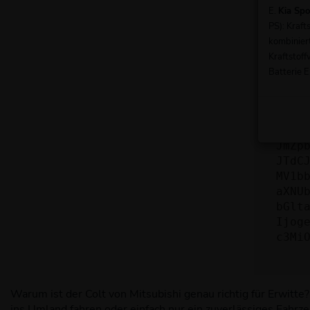
nicht
E.
Kia Sp
PS): Kraf
Wend
kombinier
Wenn 
Kraftstoff
beheb
Batterie E
ewog
ICJ1
ZS12
JmZp
JTdC
MV1b
aXNU
bGlt
Ijog
c3Mi
Warum ist der Colt von Mitsubishi genau richtig für Erwitte
ins Umland fahren oder einfach nur ein zuverlässiges Fahrzeu