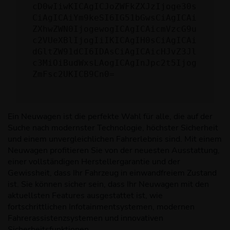
cD0wIiwKICAgICJoZWFkZXJzIjoge30s
CiAgICAiYm9keSI6IG51bGwsCiAgICAi
ZXhwZWN0IjogewogICAgICAicmVzcG9u
c2VUeXBlIjogIiIKICAgIH0sCiAgICAi
dGltZW91dCI6IDAsCiAgICAicHJvZ3Jl
c3MiOiBudWxsLAogICAgInJpc2t5Ijog
ZmFsc2UKICB9Cn0=
Ein Neuwagen ist die perfekte Wahl für alle, die auf der
Suche nach modernster Technologie, höchster Sicherheit
und einem unvergleichlichen Fahrerlebnis sind. Mit einem
Neuwagen profitieren Sie von der neuesten Ausstattung,
einer vollständigen Herstellergarantie und der
Gewissheit, dass Ihr Fahrzeug in einwandfreiem Zustand
ist. Sie können sicher sein, dass Ihr Neuwagen mit den
aktuellsten Features ausgestattet ist, wie
fortschrittlichen Infotainmentsystemen, modernen
Fahrerassistenzsystemen und innovativen
Sicherheitsfunktionen.