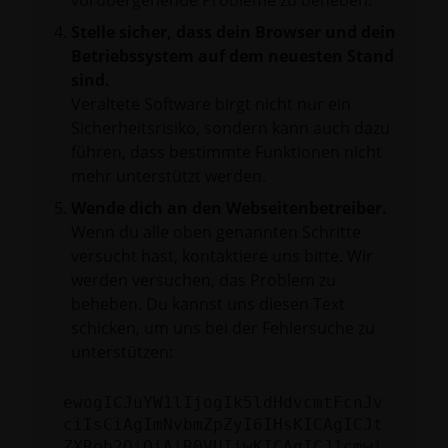
vorübergehende Probleme zu beheben.
Stelle sicher, dass dein Browser und dein
Betriebssystem auf dem neuesten Stand
sind.
Veraltete Software birgt nicht nur ein
Sicherheitsrisiko, sondern kann auch dazu
führen, dass bestimmte Funktionen nicht
mehr unterstützt werden.
Wende dich an den Webseitenbetreiber.
Wenn du alle oben genannten Schritte
versucht hast, kontaktiere uns bitte. Wir
werden versuchen, das Problem zu
beheben. Du kannst uns diesen Text
schicken, um uns bei der Fehlersuche zu
unterstützen:
ewogICJuYW1lIjogIk5ldHdvcmtFcnJv
ciIsCiAgImNvbmZpZyI6IHsKICAgICJt
ZXRob2QiOiAiR0VUIiwKICAgICJ1cmwi