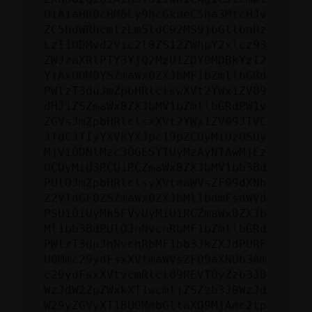
OiAiaHR0cHM6Ly9hcGkueC5ha3MtcHJv
ZC5hdWRhcmlzLm5ldC92MS9jbGllbnRz
LzI1ODMvd2Vic2l0ZS12ZWhpY2xlcz93
ZWJzaXRlPTY3YjQ2MzU1ZDY0MDBkYzI2
YjAxODM0YSZmaWx0ZXJbMF1bZmllbGRd
PWlzT3duJmZpbHRlclswXVt2YWx1ZV09
dHJ1ZSZmaWx0ZXJbMV1bZmllbGRdPW1v
ZGVsJmZpbHRlclsxXVt2YWx1ZV09JTVC
JTdCJTIyYXVkYXJpc19pZCUyMiUzQSUy
MjViODNlMzc3OGE5YTUyMzAyNTAwMjEz
OCUyMiU3RCU1RCZmaWx0ZXJbMV1bb3Bd
PUlOJmZpbHRlclsyXVtmaWVsZF09dXNh
Z2VTdGF0ZSZmaWx0ZXJbMl1bdmFsdWVd
PSU1QiUyMk5FVyUyMiU1RCZmaWx0ZXJb
Ml1bb3BdPUlOJnNvcnRbMF1bZmllbGRd
PWlzT3duJnNvcnRbMF1bb3JkZXJdPURF
U0Mmc29ydFsxXVtmaWVsZF09aXNUb3Am
c29ydFsxXVtvcmRlcl09REVTQyZzb3J0
WzJdW2ZpZWxkXT1wcmljZSZzb3J0WzJd
W29yZGVyXT1BU0MmbGltaXQ9MjAmc2tp