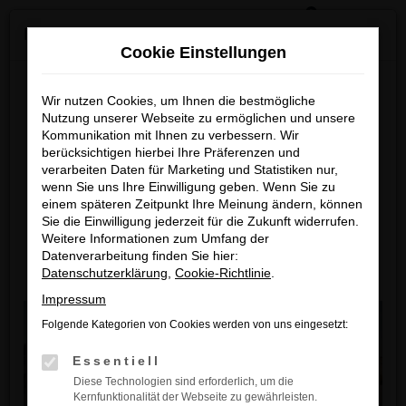
0
Zum
×
Reckhaus Kia Summer Deals & Sportage Deal
Hauptinhalt
Cookie Einstellungen
springen
Startseite
Erwitte
Mitsubishi
Mitsubishi Neuwagen – Perfekte Wahl für
Erwitte
Reckhaus Kia Summer Deals
Wir nutzen Cookies, um Ihnen die bestmögliche
Nutzung unserer Webseite zu ermöglichen und unsere
& Sportage Deal
Kommunikation mit Ihnen zu verbessern. Wir
Mitsubishi Neuwagen –
berücksichtigen hierbei Ihre Präferenzen und
Perfekte Wahl für Erwitte
Entdecke dein Lieblingsmodell zu
verarbeiten Daten für Marketing und Statistiken nur,
wenn Sie uns Ihre Einwilligung geben. Wenn Sie zu
besonders attraktiven Leasingkonditionen
einem späteren Zeitpunkt Ihre Meinung ändern, können
Ein Neuwagen von Mitsubishi ist die perfekte Wahl für
Sie die Einwilligung jederzeit für die Zukunft widerrufen.
alle, die Wert auf Qualität, Innovation und Langlebigkeit
Zum Sportage Top Deal
Weitere Informationen zum Umfang der
legen. Mit einem Mitsubishi Neuwagen entscheiden Sie
Datenverarbeitung finden Sie hier:
sich für modernste Technik, herausragende
Datenschutzerklärung
,
Cookie-Richtlinie
.
Zu den Summer Deals
Sicherheitsmerkmale und ein unvergleichliches
Impressum
Fahrerlebnis. Egal, ob Sie ein kompaktes Stadtauto, einen
Folgende Kategorien von Cookies werden von uns eingesetzt:
eleganten SUV oder ein leistungsstarkes Modell suchen
– bei uns finden Sie das Fahrzeug, das ideal zu Ihrem
Essentiell
Leben und Ihren Anforderungen passt.
Diese Technologien sind erforderlich, um die
Kernfunktionalität der Webseite zu gewährleisten.
Ihr Mitsubishi Autohaus in der Nähe von Erwitte ist Ihr