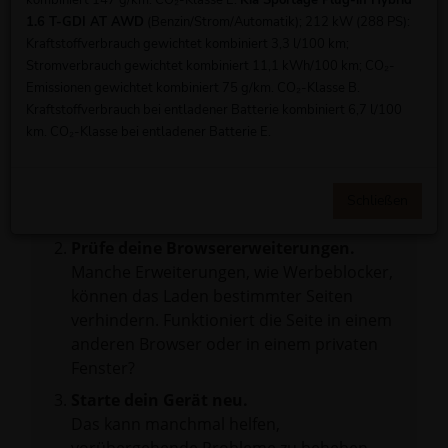
kombiniert 147 g/km. CO₂-Klasse E.
Kia Sportage Plug-in Hybrid
1.6 T-GDI AT AWD
(Benzin/Strom/Automatik); 212 kW (288 PS):
Fehler: Network Error
Kraftstoffverbrauch gewichtet kombiniert 3,3 l/100 km;
Stromverbrauch gewichtet kombiniert 11,1 kWh/100 km; CO₂-
Beim Laden ist ein Fehler aufgetreten.
Emissionen gewichtet kombiniert 75 g/km. CO₂-Klasse B.
Hier sind ein paar Tipps, die dir helfen können:
Kraftstoffverbrauch bei entladener Batterie kombiniert 6,7 l/100
km. CO₂-Klasse bei entladener Batterie E.
Überprüfe deine Firewall und deine
Internetverbindung.
Laden andere Webseiten, zum Beispiel
Schließen
deine Suchmaschine?
Prüfe deine Browsererweiterungen.
Manche Erweiterungen, wie Werbeblocker,
können das Laden bestimmter Seiten
verhindern. Funktioniert die Seite in einem
anderen Browser oder in einem privaten
Fenster?
Starte dein Gerät neu.
Das kann manchmal helfen,