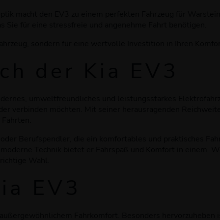
Optik macht den EV3 zu einem perfekten Fahrzeug für Warstein
as Sie für eine stressfreie und angenehme Fahrt benötigen.
Fahrzeug, sondern für eine wertvolle Investition in Ihren Komf
ich der Kia EV3
 modernes, umweltfreundliches und leistungsstarkes Elektrofahr
ander verbinden möchten. Mit seiner herausragenden Reichweite
 Fahrten.
 oder Berufspendler, die ein komfortables und praktisches Fah
 moderne Technik bietet er Fahrspaß und Komfort in einem. We
 richtige Wahl.
Kia EV3
mit außergewöhnlichem Fahrkomfort. Besonders hervorzuheben i