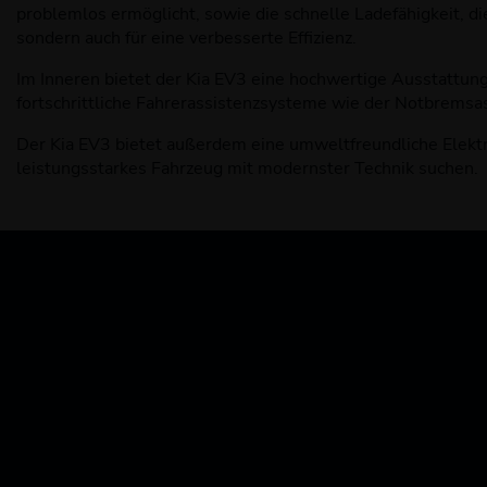
problemlos ermöglicht, sowie die schnelle Ladefähigkeit, di
sondern auch für eine verbesserte Effizienz.
Im Inneren bietet der Kia EV3 eine hochwertige Ausstattu
fortschrittliche Fahrerassistenzsysteme wie der Notbremsas
Der Kia EV3 bietet außerdem eine umweltfreundliche Elektro
leistungsstarkes Fahrzeug mit modernster Technik suchen.