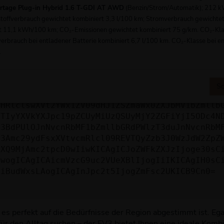
 mehr unterstützt werden.
ortage Plug-in Hybrid 1.6 T-GDI AT AWD
(Benzin/Strom/Automatik); 212 
tstoffverbrauch gewichtet kombiniert 3,3 l/100 km; Stromverbrauch gewichte
e dich an den Webseitenbetreiber.
t 11,1 kWh/100 km; CO₂-Emissionen gewichtet kombiniert 75 g/km. CO₂-Kla
du alle oben genannten Schritte versucht hast, kontaktier
verbrauch bei entladener Batterie kombiniert 6,7 l/100 km. CO₂-Klasse bei e
en. Du kannst uns diesen Text schicken, um uns bei der Fe
.
ICJuYW1lIjogIk5ldHdvcmtFcnJvciIsCiAgImNvbmZpZ
cmwiOiAiaHR0cHM6Ly9hcGkueC5ha3MtcHJvZC5hdWRhc
Sc
ZWhpY2xlcz93ZWJzaXRlPTY3YjQ2MzU1ZDY0MDBkYzI2Y
bHRlclswXVt2YWx1ZV09dHJ1ZSZmaWx0ZXJbMV1bZmllb
JTIyYXVkYXJpc19pZCUyMiUzQSUyMjY2ZGFiYjI5ODc4N
b3BdPUlOJnNvcnRbMF1bZmllbGRdPWlzT3duJnNvcnRbM
b3Amc29ydFsxXVtvcmRlcl09REVTQyZzb3J0WzJdW2ZpZ
aXQ9MjAmc2tpcD0wIiwKICAgICJoZWFkZXJzIjoge30sC
ewogICAgICAicmVzcG9uc2VUeXBlIjogIiIKICAgIH0sC
OiBudWxsLAogICAgInJpc2t5IjogZmFsc2UKICB9Cn0=
es perfekt auf die Bedürfnisse der Region abgestimmt ist. Egal
ür den Alltag suchen – der EV3 bietet Ihnen eine ideale Kombin