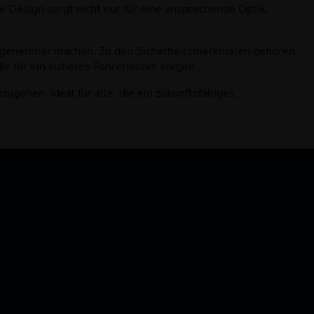
e Design sorgt nicht nur für eine ansprechende Optik,
 angenehmer machen. Zu den Sicherheitsmerkmalen gehören
e für ein sicheres Fahrerlebnis sorgen.
ehen. Ideal für alle, die ein zukunftsfähiges,