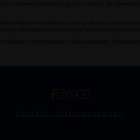
e für maximale Flexibilität sorgt. Das moderne, aerodynamisch
ng mit modernen Infotainment-Features, die das Fahren noch
sistent, der adaptive Tempomat und der Spurhalteassistent, di
mobilität, ohne Kompromisse bei Leistung oder Fahrspaß einzug
Kontakt / Öffnungszeiten