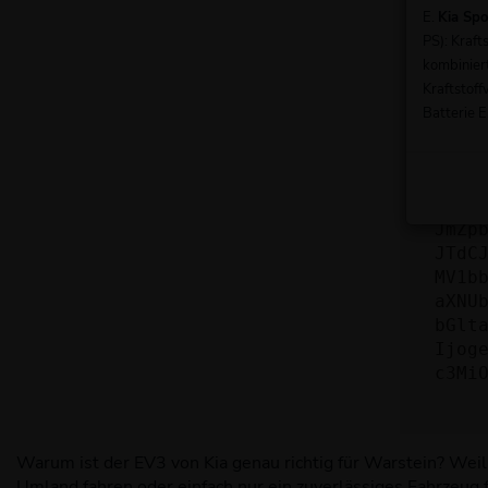
nicht
E.
Kia Sp
PS): Kraf
Wend
kombinier
Wenn 
Kraftstoff
beheb
Batterie E
ewog
ICJ1
ZS12
JmZp
JTdC
MV1b
aXNU
bGlt
Ijog
c3Mi
Warum ist der EV3 von Kia genau richtig für Warstein? Weil 
Umland fahren oder einfach nur ein zuverlässiges Fahrzeug f