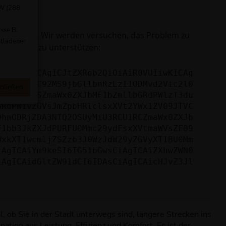
kW (288
t
sse B.
e uns bitte. Wir werden versuchen, das Problem zu
ntladener
hlersuche zu unterstützen:
yI6IHsKICAgICJtZXRob2QiOiAiR0VUIiwKICAg
mlzLm5ldC92MS9jbGllbnRzLzI1ODMvd2Vic2l0
hließen
jAxODM0YSZmaWx0ZXJbMF1bZmllbGRdPWlzT3du
GRdPW1vZGVsJmZpbHRlclsxXVt2YWx1ZV09JTVC
DhmODRjZDA3NTQ2OSUyMiU3RCU1RCZmaWx0ZXJb
F1bb3JkZXJdPURFU0Mmc29ydFsxXVtmaWVsZF09
WxkXT1wcmljZSZzb3J0WzJdW29yZGVyXT1BU0Mm
iAgICAiYm9keSI6IG51bGwsCiAgICAiZXhwZWN0
iAgICAidGltZW91dCI6IDAsCiAgICAicHJvZ3Jl
, ob Sie in der Stadt unterwegs sind, längere Strecken ins
ation aus Leistung, Effizienz und Komfort. Es ist der