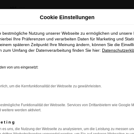
us Kia Summer Deals & Sportage Deal
Cookie Einstellungen
ie bestmögliche Nutzung unserer Webseite zu ermöglichen und unsere
khaus Kia Summer Deals & Spor
hierbei Ihre Präferenzen und verarbeiten Daten für Marketing und Stati
Warstein
einem späteren Zeitpunkt Ihre Meinung ändern, können Sie die Einwillig
Deal
en zum Umfang der Datenverarbeitung finden Sie hier:
Datenschutzerkl
rstein oder der Umgebung nach einem Fahrzeug suchen, das Komf
Entdecke dein Lieblingsmodell zu besonder
sst es ideal zu den Bedürfnissen der Autofahrer für Warstein.
en von uns eingesetzt:
attraktiven Leasingkonditionen
 bietet alles, was Sie für eine angenehme und sichere Fahrt 
Sie den EV3 sowie viele weitere Modelle der Kia-Familie ent
Zum Sportage Top Deal
rlich, um die Kernfunktionalität der Webseite zu gewährleisten.
inden, das perfekt zu Ihren Bedürfnissen und Ihrem Lebensstil
 beste Entscheidung für Ihre Mobilität zu treffen.
Zu den Summer Deals
estmögliche Funktionalität der Webseite. Services von Drittanbietern wie Google 
 unserem Autohaus in der Nähe von Warstein eine Vielzahl we
eitere werden aktiviert.
gebot über spezielle Wartungs- und Reparaturservices bis h
f unseren Service und profitieren Sie von der langjährigen Erf
keting
 es uns, die Nutzung der Webseite zu analysieren, um die Leistung zu messen u
 eine große Auswahl an Fahrzeugen, sondern auch eine umfass