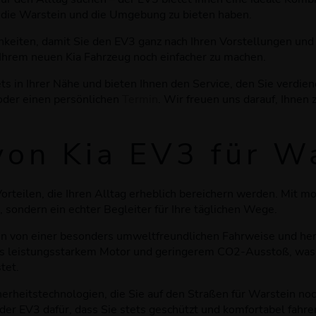
, die Warstein und die Umgebung zu bieten haben.
chkeiten, damit Sie den EV3 ganz nach Ihren Vorstellungen u
Ihrem neuen Kia Fahrzeug noch einfacher zu machen.
ts in Ihrer Nähe und bieten Ihnen den Service, den Sie verdie
 oder einen persönlichen
Termin
. Wir freuen uns darauf, Ihnen
von Kia EV3 für W
Vorteilen, die Ihren Alltag erheblich bereichern werden. Mit 
, sondern ein echter Begleiter für Ihre täglichen Wege.
in von einer besonders umweltfreundlichen Fahrweise und hervo
us leistungsstarkem Motor und geringerem CO2-Ausstoß, was 
tet.
erheitstechnologien, die Sie auf den Straßen für Warstein noc
er EV3 dafür, dass Sie stets geschützt und komfortabel fahren